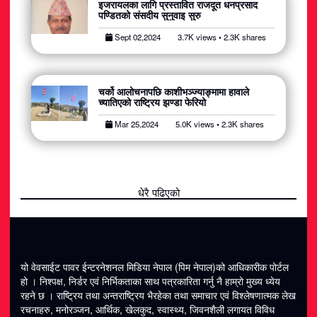
इजरायलका लागि प्रस्तावित राजदूत धनप्रसाद
पण्डितको संसदीय सुनुवाइ सुरु
Sept 02,2024
3.7K views • 2.3K shares
चर्को आलोचनापछि काशीभञ्ज्याङ्मामा हावाले
च्यातिएको राष्ट्रिय झण्डा फेरियो
Mar 25,2024
5.0K views • 2.3K shares
धेरै पढिएको
यो वेवसाईट पावर ईन्टरनेशनल मिडिया नेपाल (पिम नेपाल)को आधिकारीक पोर्टल
हो । निश्पक्ष, निर्डर एवं निर्भिकताका साथ पत्रकारिता गर्नु नै हाम्रो मुख्य ध्येय
रहने छ । राष्ट्रिय तथा अन्तराष्ट्रिय भैरहेका तथा समाचार एवं विश्लेषणात्मक लेख
रचनाहरु, मनोरञ्जन, आर्थिक, खेलकुद, स्वास्थ्य, जिवनशैली लगायत विविध