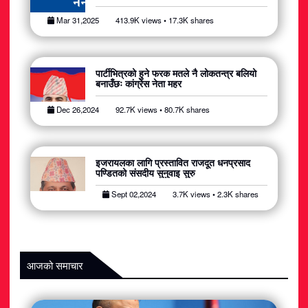
अटोमोबाइल
Mar 31,2025
413.9K views • 17.3K shares
आर्थिक
पार्टीभित्रको हुने फरक मतले नै लोकतन्त्र बलियो
खेलकुद
बनाउँछः कांग्रेस नेता महर
राजनीति
Dec 26,2024
92.7K views • 80.7K shares
स्वास्थ्य
इजरायलका लागि प्रस्तावित राजदूत धनप्रसाद
पण्डितको संसदीय सुनुवाइ सुरु
मनोरञ्जन
Sept 02,2024
3.7K views • 2.3K shares
जीवनशैली
आजको समाचार