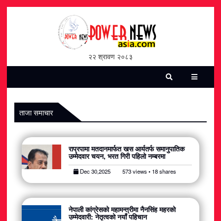
होमपेज
भिडियो
२२ श्रावण २०८३
पत्रिका
समाचार
ताजा समाचार
सामाजिक
राप्रपामा मतदानमार्फत खस आर्यतर्फ समानुपातिक
शन्ती / सुरक्षा
उम्मेदवार चयन, भरत गिरी पहिलो नम्बरमा
Dec 30,2025
573 views • 18 shares
विश्व
विचार / विमर्श
नेपाली कांग्रेसको महामन्त्रीमा नैनसिंह महरको
उम्मेदवारी: नेतृत्वको नयाँ पहिचान