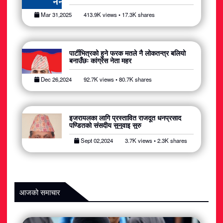
अटोमोबाइल
Mar 31,2025
413.9K views • 17.3K shares
आर्थिक
पार्टीभित्रको हुने फरक मतले नै लोकतन्त्र बलियो
खेलकुद
बनाउँछः कांग्रेस नेता महर
राजनीति
Dec 26,2024
92.7K views • 80.7K shares
स्वास्थ्य
इजरायलका लागि प्रस्तावित राजदूत धनप्रसाद
पण्डितको संसदीय सुनुवाइ सुरु
मनोरञ्जन
Sept 02,2024
3.7K views • 2.3K shares
जीवनशैली
आजको समाचार