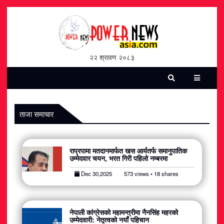
होमपेज
भिडियो
२२ श्रावण २०८३
पत्रिका
समाचार
ताजा समाचार
सामाजिक
राप्रपामा मतदानमार्फत खस आर्यतर्फ समानुपातिक
शन्ती / सुरक्षा
उम्मेदवार चयन, भरत गिरी पहिलो नम्बरमा
Dec 30,2025
573 views • 18 shares
विश्व
विचार / विमर्श
नेपाली कांग्रेसको महामन्त्रीमा नैनसिंह महरको
उम्मेदवारी: नेतृत्वको नयाँ पहिचान