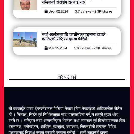
पण्डितको संसदीय सुनुवाइ सुरु
Sept 02,2024
3.7K views • 2.3K shares
चर्को आलोचनापछि काशीभञ्ज्याङ्मामा हावाले
च्यातिएको राष्ट्रिय झण्डा फेरियो
Mar 25,2024
5.0K views • 2.3K shares
धेरै पढिएको
यो वेवसाईट पावर ईन्टरनेशनल मिडिया नेपाल (पिम नेपाल)को आधिकारीक पोर्टल
हो । निश्पक्ष, निर्डर एवं निर्भिकताका साथ पत्रकारिता गर्नु नै हाम्रो मुख्य ध्येय
रहने छ । राष्ट्रिय तथा अन्तराष्ट्रिय भैरहेका तथा समाचार एवं विश्लेषणात्मक लेख
रचनाहरु, मनोरञ्जन, आर्थिक, खेलकुद, स्वास्थ्य, जिवनशैली लगायत विविध
पक्षहरुलाई निश्पक्ष रुपमा पस्कने प्रयास गर्नेछौं । हामी चाहान्छौं हाम्रा