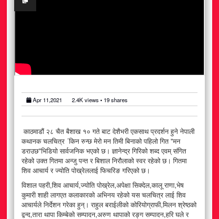
अटोमोबाइल
आर्थिक
खेलकुद
राजनीति
Apr 11,2021
2.4K
views •
19
shares
स्वास्थ्य
मनोरञ्जन
काठमाडौं २८ चैत बैशाख १० गते बाट देशैभरी एकसाथ प्रदर्शन हुने नेपाली
कथानक चलचित्र ´किन रुन्छ मेरो मन तिमी बिनाको पहिलो गित "मन
डराउछ"भिडियो सार्वजनिक भएको छ। ज्ञानेन्द्र गिरिको शब्द एवम् संगित
जीवनशैली
रहेको उक्त गितमा अन्जु पन्त र बिशाल निरौलाको स्वर रहेको छ। गितमा
शिव आचार्य र ज्योति पोख्रेललाई फिचरिङ गरिएको छ।
विशाल पहरी,शिव आचार्य,ज्योति पोख्रेल,अपेक्षा सिक्देल,कालू राणा,भेष
कुमारी शाही लागएत कलाकारको अभिनय रहेको यस चलचित्र लाई शिव
आचार्यले निर्देशन गरेका हुन्। राहुल बराईलीको कोरियोग्राफी,मिलन श्रेष्ठको
द्वन्द,तारा थापा किम्बेको सम्पादन,अरुण थापाको रङ्ग सम्पादन,हरि घले र