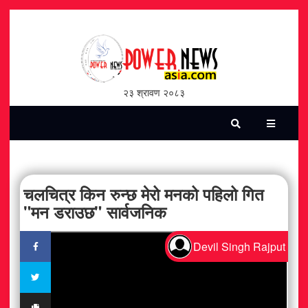
होमपेज
भिडियो
२३ श्रावण २०८३
पत्रिका
समाचार
सामाजिक
चलचित्र किन रुन्छ मेरो मनको पहिलो गित
"मन डराउछ" सार्वजनिक
शन्ती / सुरक्षा
Devil Singh Rajput
विश्व
विचार / विमर्श