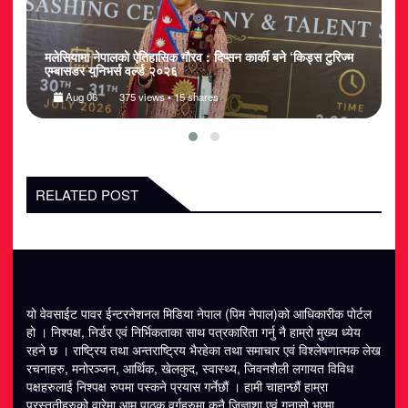
६’
मलेसियामा नेपालको ऐतिहासिक गौरव : दिप्सन कार्की बने ‘किड्स टुरिज्म
न
एम्बासडर युनिभर्स वर्ल्ड २०२६
क
Aug 06
375 views • 15 shares
RELATED POST
यो वेवसाईट पावर ईन्टरनेशनल मिडिया नेपाल (पिम नेपाल)को आधिकारीक पोर्टल
हो । निश्पक्ष, निर्डर एवं निर्भिकताका साथ पत्रकारिता गर्नु नै हाम्रो मुख्य ध्येय
रहने छ । राष्ट्रिय तथा अन्तराष्ट्रिय भैरहेका तथा समाचार एवं विश्लेषणात्मक लेख
रचनाहरु, मनोरञ्जन, आर्थिक, खेलकुद, स्वास्थ्य, जिवनशैली लगायत विविध
पक्षहरुलाई निश्पक्ष रुपमा पस्कने प्रयास गर्नेछौं । हामी चाहान्छौं हाम्रा
प्रस्तुतीहरुको वारेमा आम पाठक वर्गहरुमा कुनै जिज्ञाशा एवं गुनासो भएमा