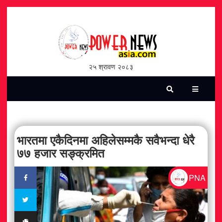
होमपेज
भिडियो
२५ श्रावण २०८३
पत्रिका
समाचार
सामाजिक
भारतमा एकैदिनमा अहिलेसम्मकै सवैभन्दा धेरै
७७ हजार सङ्क्रमित
शन्ती / सुरक्षा
PNA
विश्व
विचार / विमर्श