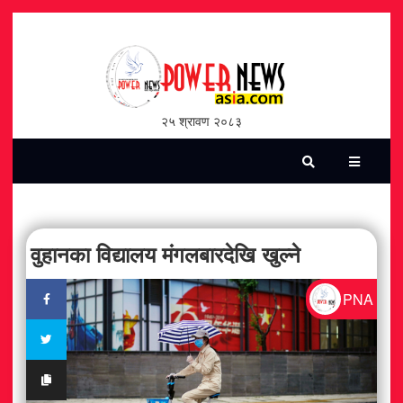
होमपेज
भिडियो
२५ श्रावण २०८३
पत्रिका
समाचार
सामाजिक
वुहानका विद्यालय मंगलबारदेखि खुल्ने
शन्ती / सुरक्षा
PNA
विश्व
विचार / विमर्श