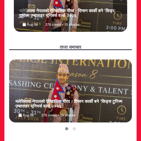
शनल
मलेसियामा नेपालको ऐतिहासिक गौरव : दिप्सन कार्की बने ‘किड्स
नेपाल
उच्च
टुरिज्म एम्बासडर युनिभर्स वर्ल्ड २०२६
२०२६
Aug 06
376 views • 15 shares
ताजा समाचार
६’
मलेसियामा नेपालको ऐतिहासिक गौरव : दिप्सन कार्की बने ‘किड्स टुरिज्म
न
एम्बासडर युनिभर्स वर्ल्ड २०२६
क
Aug 06
376 views • 15 shares