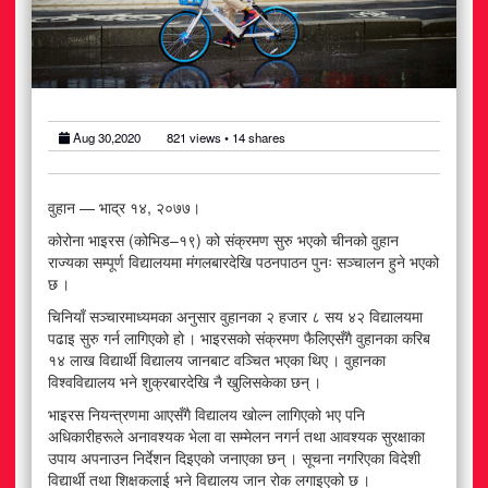
अटोमोबाइल
आर्थिक
खेलकुद
Aug 30,2020
821
views •
14
shares
राजनीति
वुहान — भाद्र १४, २०७७।
स्वास्थ्य
कोरोना भाइरस (कोभिड–१९) को संक्रमण सुरु भएको चीनको वुहान
राज्यका सम्पूर्ण विद्यालयमा मंगलबारदेखि पठनपाठन पुनः सञ्चालन हुने भएको
मनोरञ्जन
छ ।
चिनियाँ सञ्चारमाध्यमका अनुसार वुहानका २ हजार ८ सय ४२ विद्यालयमा
जीवनशैली
पढाइ सुरु गर्न लागिएको हो । भाइरसको संक्रमण फैलिएसँगै वुहानका करिब
१४ लाख विद्यार्थी विद्यालय जानबाट वञ्चित भएका थिए । वुहानका
विश्वविद्यालय भने शुक्रबारदेखि नै खुलिसकेका छन् ।
भाइरस नियन्त्रणमा आएसँगै विद्यालय खोल्न लागिएको भए पनि
अधिकारीहरूले अनावश्यक भेला वा सम्मेलन नगर्न तथा आवश्यक सुरक्षाका
उपाय अपनाउन निर्देशन दिइएको जनाएका छन् । सूचना नगरिएका विदेशी
विद्यार्थी तथा शिक्षकलाई भने विद्यालय जान रोक लगाइएको छ ।