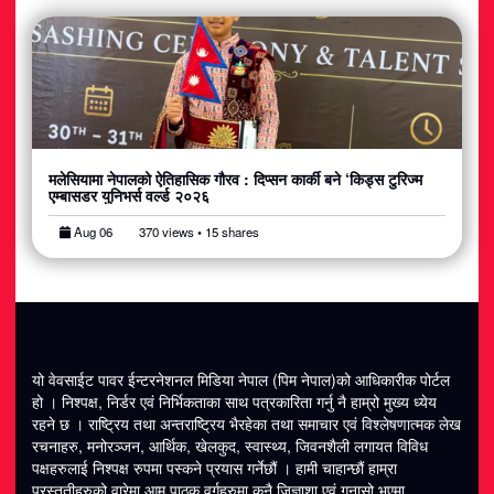
मलेसियामा नेपालको ऐतिहासिक गौरव : दिप्सन कार्की बने ‘किड्स टुरिज्म
एम्बासडर युनिभर्स वर्ल्ड २०२६
Aug 06
370 views • 15 shares
यो वेवसाईट पावर ईन्टरनेशनल मिडिया नेपाल (पिम नेपाल)को आधिकारीक पोर्टल
हो । निश्पक्ष, निर्डर एवं निर्भिकताका साथ पत्रकारिता गर्नु नै हाम्रो मुख्य ध्येय
रहने छ । राष्ट्रिय तथा अन्तराष्ट्रिय भैरहेका तथा समाचार एवं विश्लेषणात्मक लेख
रचनाहरु, मनोरञ्जन, आर्थिक, खेलकुद, स्वास्थ्य, जिवनशैली लगायत विविध
पक्षहरुलाई निश्पक्ष रुपमा पस्कने प्रयास गर्नेछौं । हामी चाहान्छौं हाम्रा
प्रस्तुतीहरुको वारेमा आम पाठक वर्गहरुमा कुनै जिज्ञाशा एवं गुनासो भएमा