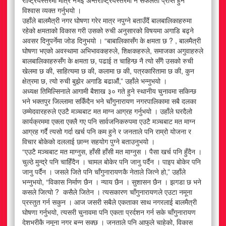
विश्वास व्यक्त गर्नुभयो ।
उहाँले बालमैत्री नगर घोषणा गरेर मात्र नपुग्ने बताउँदैं बालबालिकाहरुमा
रहेको क्षमताको विकास गरी उसको रुची अनुसारको विषयमा अगाडि बढ्ने
अवसर दिनुपर्नेमा जोड दिनुभयो । “बाबालिकासँग के क्षमता छ ? , बालमैत्री
घोषणा भएको अवस्थामा अभिभावकहरुले, शिक्षकहरुले, समाजका अगुवाहरुले
बालबालिकाहरुसँग के क्षमता छ, पढाई त चाहिन्छ नै त्यो सँगै उसको रुची
खेलमा छ की, साहित्यमा छ की, कलामा छ की, पत्रकारितामा छ की, कुन
क्षेत्रमा छ, त्यो रुची बुझेर अगाडि बढाऔं,” उहाँले भन्नुभयो ।
अध्यक्ष तिमिल्सिनाले आगामी बैशाख ३० गते हुने स्थानीय चुनावमा सकिन्छ
भने भक्तपुर जिल्लामा सकिँदैन भने चाँगुनारायण नगरपालिकामा सबै दलका
उम्मेदवारहरुले एउटै मञ्चबाट मत माग्न आग्रह गर्नुभयो । उहाँले घरदैलो
कार्यक्रममा एक्ला एक्लै गए पनि सार्वजनिकरुपमा एउटै मञ्चबाट मत माग्न
आग्रह गर्दै त्यसो गर्दा खर्च पनि कम हुने र जनताले पनि राम्रो योजना र
विचार बोकेको दललाई छान्न सहयोग पुग्ने बताउनुभयो ।
“एउटै मञ्चबाट मत माग्नुस, हाँसी हाँसी मत माग्नुस । पैसा खर्च पनि हुँदैन ।
चुल्ठे मुन्द्रे पनि चाहिँदैन । चामल बोकेर पनि जानु पर्दैन । पाइप बोकेर पनि
जानु पर्दैन । जसले जिते पनि चाँगुनारायणकै नेताले जित्ने हो,” उहाँले
भन्नुभयो, “विकास निर्माण छैन । न्याय छैन । सुशासन छैन । झगडा छ भने
कसले जित्यो ? कसैले जितेन । त्यसकारण चाँगुनारायणले एउटा नमूना
प्रस्तुत गर्न सकुन । आज जसरी सबैले एकताका साथ नगरलाई बालमैत्री
घोषणा गर्नुभयो, त्यसरी चुनावमा पनि एकता प्रर्दशन गर्न सके चाँगुनारायण
देशभरीकै नमूना नगर बन्न सक्छ । जनताले पनि आफुले चाहेको, विकास