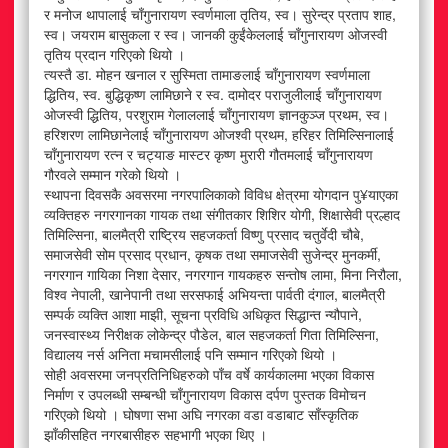
र मनोज थापालाई चाँगुनारायण स्वर्णमाला तृतिय, स्व। सुरेन्द्र प्रताप शाह,
स्व। जयराम बासुकला र स्व। जानकी कुईंकेललाई चाँगुनारायण ओजस्वी
तृतिय प्रदान गरिएको थियो ।
त्यस्तै डा. मोहन खनाल र सुस्मिता तामाङलाई चाँगुनारायण स्वर्णमाला
द्धितिय, स्व. बुद्धिकृष्ण लामिछाने र स्व. दामोदर पराजुलीलाई चाँगुनारायण
ओजस्वी द्धितिय, परशुराम गेलाललाई चाँगुनारायण ज्ञानकुञ्ज प्रथम, स्व।
हरिशरण लामिछानेलाई चाँगुनारायण ओजश्वी प्रथम, हरिहर तिमिल्सिनालाई
चाँगुनारायण रत्न र चट्याङ मास्टर कृष्ण मुरारी गौतमलाई चाँगुनारायण
गौरवले सम्मान गरेको थियो ।
स्थापना दिवसकै अवसरमा नगरपालिकाको विविध क्षेत्रमा योगदान पु¥याएका
व्यक्तिहरु नगरगानका गायक तथा संगीतकार शिशिर योगी, शिक्षासेवी प्रल्हाद
तिमिल्सिना, बालमैत्री राष्ट्रिय सहजकर्ता विष्णु प्रसाद चतुर्वेदी चौबे,
समाजसेवी सोम प्रसाद प्रधान, कृषक तथा समाजसेवी सुजेन्द्र मुनकर्मी,
नगरगान गायिका निशा देसार, नगरगान गायकहरु सन्तोष लामा, मिना निरौला,
विश्व नेपाली, खानेपानी तथा सरसफाई अभियन्ता पार्वती दंगाल, बालमैत्री
सम्पर्क व्यक्ति आशा माझी, सूचना प्रविधि अधिकृत सिद्धान्त न्यौपाने,
जनस्वास्थ्य निरीक्षक लोकेन्द्र पौडेल, बाल सहजकर्ता गिता तिमिल्सिना,
विद्यालय नर्स अनिता मचामसीलाई पनि सम्मान गरिएको थियो ।
सोही अवसरमा जनप्रतिनिधिहरुको पाँच वर्षे कार्यकालमा भएका विकास
निर्माण र उपलब्धी सम्बन्धी चाँगुनारायण विकास दर्पण पुस्तक विमोचन
गरिएको थियो । घोषणा सभा अघि नगरका वडा वडाबाट साँस्कृतिक
झाँकीसहित नगरबासीहरु सहभागी भएका थिए ।