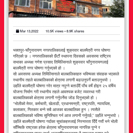
अटोमोबाइल
आर्थिक
Mar 13,2022
10.5K
views •
8.9K
shares
खेलकुद
राजनीति
भक्तपुर-चाँगुनारायण नगरपालिकालाई शुक्रवार बालमैत्री नगर घोषणा
गरिएको छ । नगरपालिकाको छैंटौं स्थापना दिवसको अवसरमा राष्ट्रिय
सभाका अध्यक्ष गणेश प्रसाद तिमिल्सिनाले शुक्रवार चाँगुनारायणलाई
स्वास्थ्य
बालमैत्री नगर घोषणा गर्नुभएको हो ।
सो अवसरमा अध्यक्ष तिमिल्सिनाले बालबालिकाहरु भविष्यका संवाहक भएकाले
मनोरञ्जन
स्थानीय तहले बालबालिकाको क्षेत्रमा लगानी बढाउनुपर्ने बताउनुभयो ।
उहाँले बालमैत्री घोषणा गरेर मात्र नपुग्ने बताउँदैं पाँच वर्षे होइन २५ वर्षिय
योजना निर्माण गरी स्थानीय तहले आवश्यक बजेट व्यवस्था गरी
जीवनशैली
बालबालिकाको क्षेत्रमा लगानी गर्नुपर्नेमा जोड दिनुभएको हो ।
“भोलीको मेयर, कर्मचारी, खेलाडी, प्रधानमन्त्री, राष्ट्रपति, न्यायधिश,
कलाकार, गितकार बन्ने सबै आजका बालबालिका हुन । त्यसैले
बालबालिकाको भविष्य सुनिश्चित गर्न आज लगानी गर्नुपर्छ,” उहाँले भन्नुभयो ।
उहाँले बालमैत्री घोषणा गर्दाका सूचांकहरुलाई निरन्तरता दिँदैं गयौं भने भोली
साँच्चिकै राष्ट्रका हरेक क्षेत्रमा चाँगुनारायणका नागरिक पुग्ने र
राष्ट्रियस्तरमा मात्र नभई अन्तराष्ट्रियस्तरमा नै सफलता प्राप्त हुने