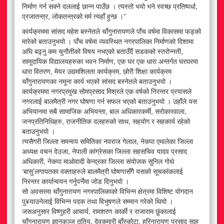
निर्माण गर्न सक्ने दललाई छान्न पाउँछ । त्यस्तो भयो भने स्वच्छ प्रतिष्पर्धा,
प्रजातन्त्र, लोकतन्त्रको मर्म त्यहाँ हुन्छ ।”
कार्यक्रममा सांसद महेश बस्नेतले चाँगुनारायणले पाँच वर्षमा विकासमा फड्को
मारेको बताउनुभयो । पाँच वर्षमा व्यवस्थित नगरपालिका निर्माणको दिशामा
अघि बढ्नु कम चुनौतीको विषय नभएको बताउँदैं सडकको स्तरोन्नती,
सामूदायिक विद्यालयहरुका भवन निर्माण, एक घर एक धारा अन्तर्गत घरघरमा
धारा वितरण, मेयर उद्यमशिलता कार्यक्रम, छोरी शिक्षा कार्यक्रम
चाँगुनारायणका नमूना कार्य भएको सांसद बस्नेतले बताउनुभयो ।
कार्यक्रममा नगरप्रमुख सोमप्रसाद मिश्रले एक वर्षको निरन्तर प्रयासले
नगरलाई बालमैत्री नगर घोषणा गर्न सफल भएको बताउनुभयो । उहाँले यस
अभियानमा सबै सामाजिक अभियन्ता, बाल अधिकारकर्मी, सरोकारवाला,
जनप्रतिनिधिहरु, राजनीतिक दलहरुको साथ, सहयोग र सहकार्य रहेको
बताउनुभयो ।
त्यसैगरी जिल्ला समन्वय समितिका नवराज गेलाल, नेकपा एमालेका जिल्ला
अध्यक्ष वचन देउजा, नेपाली कांग्रेसका जिल्ला सहसचिव यादव प्रसाद
अधिकारी, नेकपा माओवादी केन्द्रका जिल्ला संयोजक सुनिल गोथे
‘बासु’लगायतका वक्ताहरुले बालमैत्री घोषणासँगै यसको सूचकांकलाई
निरन्तर कार्यान्वयन गर्नुपर्नेमा जोड दिनुभयो ।
सो अवसरमा चाँगुनारायण नगरपालिकाको विभिन्न क्षेत्रमा विशिष्ट योगदान
पु¥याउनेलाई विभिन्न पदक तथा विभुषणले सम्मान गरेको थियो ।
जसअनुसार विष्णुहरी आचार्य, रामशरण कार्की र राजाराम छुंकालाई
चाँगुनारायण ज्ञानकुञ्ज तृतिय, देवकुमारी बाँस्कोटा, हरिनारायण प्रसाद साह