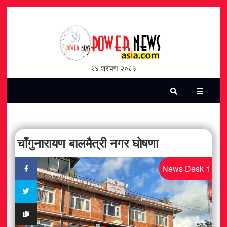
होमपेज
भिडियो
२४ श्रावण २०८३
पत्रिका
समाचार
सामाजिक
चाँगुनारायण बालमैत्री नगर घोषणा
शन्ती / सुरक्षा
News Desk 1
विश्व
विचार / विमर्श