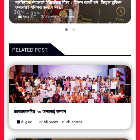
ुरिज्म
नेपालका देव जैसवाल बने ‘टुरिज्म एम्बासडर युनिभर्स इन्टरनेशनल २०२६’
किड्स मेल ग्रान्ड विनर, विश्व मञ्चमा नेपालको गौरव उच्च
Aug 04
315 views • 14 shares
RELATED POST
कलाकारसहित ५० जनालाई सम्मान
Aug 02
32.5K views • 19.3K shares