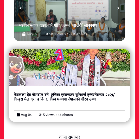
मलेस
चामा
महाकाव्यकार दाहालको गीति एल्बम ‘जागृति’ लोकार्पण
टुरिज
Aug 02
31.9K views • 19.0K shares
नेपालका देव जैसवाल बने ‘टुरिज्म एम्बासडर युनिभर्स इन्टरनेशनल २०२६’
किड्स मेल ग्रान्ड विनर, विश्व मञ्चमा नेपालको गौरव उच्च
Aug 04
315 views • 14 shares
ताजा समाचार