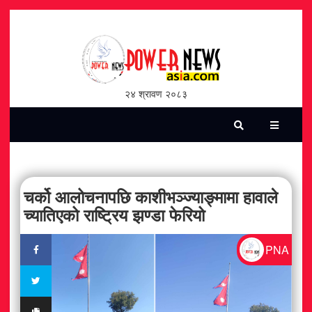
होमपेज
भिडियो
२४ श्रावण २०८३
पत्रिका
समाचार
सामाजिक
चर्को आलोचनापछि काशीभञ्ज्याङ्मामा हावाले
च्यातिएको राष्ट्रिय झण्डा फेरियो
शन्ती / सुरक्षा
PNA
विश्व
विचार / विमर्श