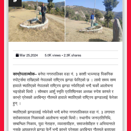
अटोमोबाइल
आर्थिक
खेलकुद
राजनीति
Mar 25,2024
5.0K
views •
2.3K
shares
स्वास्थ्य
काभ्रेपलाञ्चोक–
बनेपा नगरपालिका वडा नं. ३ काशी भञ्ज्याङ् पिकनिक
मनोरञ्जन
स्पोर्ट्समा राखिएको नेपालको राष्ट्रिय झण्डा फेरिएको छ । लामो समय सम्म
हावाले च्यातिएको नेपालको राष्ट्रिय झण्डा नफेरिएको भन्दै चर्को आलोचना
जीवनशैली
भइरहेको थियो । सोमबार आर्शु स्मृति प्रतिष्ठिनका अध्यक्ष रुपेश काफ्ले र
काभ्रे प्रेसको अरबिन्द्र गौतमले हावाले च्यातिएको राष्ट्रिय झण्डालाई फेरेका
हुन् ।
च्यातिएको झण्डालाई नफेरेको भन्दै बनेपा नगरपालिकाल वडा नं. ३ लगायत
सरोकारवाला निकायको आलोचना भएको थियो। स्थानीय जनप्रतिनिधि,
सम्बन्धित निकाय, युवा नेताहरु, व्यवसायीहरु, समाजसेवीहरु र अभियान्तले
नसके आफूहरुले झण्डा फेर्ने भन्दै काभ्रे प्रेसका अरबिन्द्र गौतमले बताएका