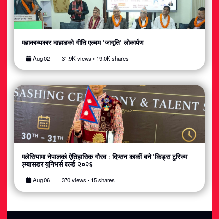
महाकाव्यकार दाहालको गीति एल्बम ‘जागृति’ लोकार्पण
Aug 02
31.9K views • 19.0K shares
मलेसियामा नेपालको ऐतिहासिक गौरव : दिप्सन कार्की बने ‘किड्स टुरिज्म
एम्बासडर युनिभर्स वर्ल्ड २०२६
Aug 06
370 views • 15 shares