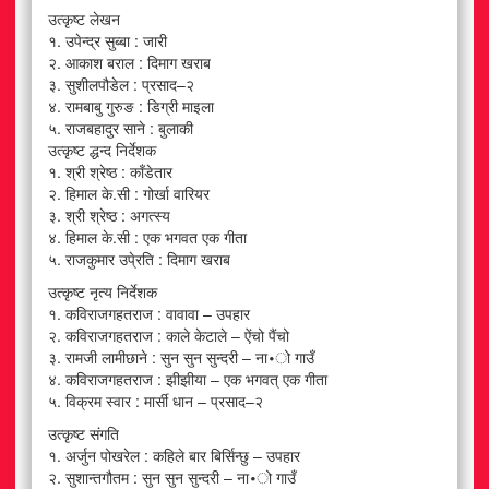
उत्कृष्ट लेखन
१. उपेन्द्र सुब्बा : जारी
२. आकाश बराल : दिमाग खराब
३. सुशीलपौडेल : प्रसाद–२
४. रामबाबु गुरुङ : डिग्री माइला
५. राजबहादुर साने : बुलाकी
उत्कृष्ट द्धन्द निर्देशक
१. श्री श्रेष्ठ : काँडेतार
२. हिमाल के.सी : गोर्खा वारियर
३. श्री श्रेष्ठ : अगत्स्य
४. हिमाल के.सी : एक भगवत एक गीता
५. राजकुमार उपे्रति : दिमाग खराब
उत्कृष्ट नृत्य निर्देशक
१. कविराजगहतराज : वावावा – उपहार
२. कविराजगहतराज : काले केटाले – ऐंचो पैंचो
३. रामजी लामीछाने : सुन सुन सुन्दरी – ना∙ो गाउँ
४. कविराजगहतराज : झीझीया – एक भगवत् एक गीता
५. विक्रम स्वार : मार्सी धान – प्रसाद–२
उत्कृष्ट संगति
१. अर्जुन पोखरेल : कहिले बार बिर्सिन्छु – उपहार
२. सुशान्तगौतम : सुन सुन सुन्दरी – ना∙ो गाउँ