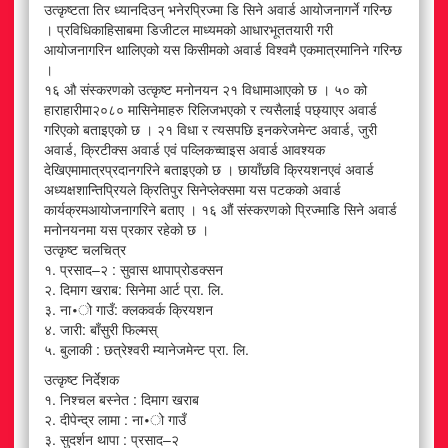
उत्कृष्टता तिर ध्यानदिउन् भनेरप्रिज्मा डि सिने अवार्ड आयोजनागर्ने गरिन्छ
। प्रविधिकाहिसाबमा डिजीटल माध्यमको आधारभूततयारी गरी
आयोजनागरिन थालिएको यस किसीमको अवार्ड विश्वमै एकमात्रमानिने गरिन्छ
।
१६ औ संस्करणको उत्कृष्ट मनोनयन २१ विधामाआएको छ । ५० को
हाराहारीमा२०८० मासिनेमाहरु रिलिजभएको र त्यसैलाई पछ्याएर अवार्ड
गरिएको बताइएको छ । २१ विधा र त्यसपछि इनकरेजमेन्ट अवार्ड, जुरी
अवार्ड, क्रिटीक्स अवार्ड एवं पव्लिकच्वाइस अवार्ड आवश्यक
देखिएमामात्रप्रदानगरिने बताइएको छ । छायाँछवि क्रियशनएवं अवार्ड
अध्यक्षशान्तिप्रियले क्रितिपुर सिनेप्लेक्समा यस पटकको अवार्ड
कार्यक्रमआयोजनागरिने बताए । १६ औं संस्करणको प्रिज्माडि सिने अवार्ड
मनोनयनमा यस प्रकार रहेको छ ।
उत्कृष्ट चलचित्र
१. प्रसाद–२ : सुवास थापाप्रोडक्सन
२. दिमाग खराब: सिनेमा आर्ट प्रा. लि.
३. ना∙ो गाउँ: क्लकवर्क क्रियशन
४. जारी: बाँसुरी फिल्मस्
५. बुलाकी : छत्रेश्वरी म्यानेजमेन्ट प्रा. लि.
उत्कृष्ट निर्देशक
१. निश्चल बस्नेत : दिमाग खराब
२. दीपेन्द्र लामा : ना∙ो गाउँ
३. सुदर्शन थापा : प्रसाद–२