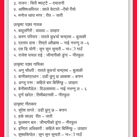
३. राजन : चिरी च्याट्टै – दयारानी
४. आशिषअविरल : काले केटाले –ऐंचो पैंचो
५. मनोज थापा मगर : रीत – जारी
उत्कृष्ट पाश्र्व गायक
१. बावुलगिरी : वावावा – उपहार
२. करण परियार : रातले कु¥र्या चन्द्रमा – बुलाकी
३. प्रताप दास : तिम्रो आँखामा – नाई नभन्नू ल –६
४. एस डि योगी : सुन सुन सुन्दरी – ना∙ो गाउँ
५. राजेश पायल राई : जीन्दगीको डुंगा – नीरफूल
उत्कृष्ट पाश्र्व गायिका
१. अनु चौधरी : रातले कु¥र्या चन्द्रमा – बुलाकी
२. बानीकाप्रधान : उडी छुनु छ आकाश – बगान
३. अन्जु पन्त : कहिले बार बिर्सिन्छु – उपहार
४. बेनीशापौडेल : दिउलामाया – नाई नभन्नू ल – ६
५. दुर्गा खरेल : तिमीबदनामी – नीरफूल
उत्कृष्ट गीतकार
१. सुरेश वाग्ले : उडी छुनु छ – बगान
२. हर्क साउद रीत – जारी
३. फूलमान बल : जीन्दगीको डुंगा – नीरफूल
४. इन्दिरा अधिकारी : कहिले बार बिर्सिन्छु – उपहार
५. शुष्मासिग्देल : सुन सुन सुन्दरी – ना∙ो गाउँ