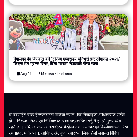
नेपालका देव जैसवाल बने ‘टुरिज्म एम्बासडर युनिभर्स इन्टरनेशनल २०२६’
किड्स मेल ग्रान्ड विनर, विश्व मञ्चमा नेपालको गौरव उच्च
Aug 04
315 views • 14 shares
यो वेवसाईट पावर ईन्टरनेशनल मिडिया नेपाल (पिम नेपाल)को आधिकारीक पोर्टल
हो । निश्पक्ष, निर्डर एवं निर्भिकताका साथ पत्रकारिता गर्नु नै हाम्रो मुख्य ध्येय
रहने छ । राष्ट्रिय तथा अन्तराष्ट्रिय भैरहेका तथा समाचार एवं विश्लेषणात्मक लेख
रचनाहरु, मनोरञ्जन, आर्थिक, खेलकुद, स्वास्थ्य, जिवनशैली लगायत विविध