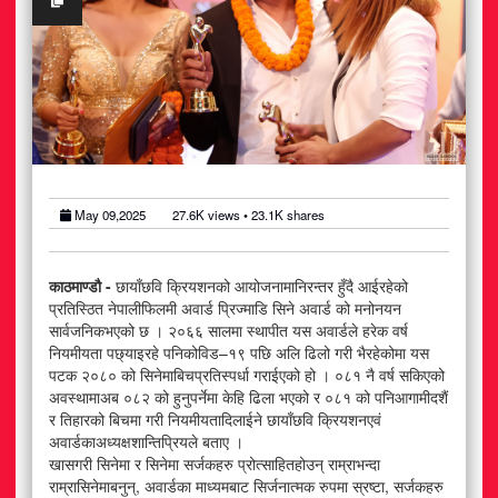
अटोमोबाइल
आर्थिक
खेलकुद
राजनीति
May 09,2025
27.6K
views •
23.1K
shares
स्वास्थ्य
काठमाण्डौ -
छायाँछवि क्रियशनको आयोजनामानिरन्तर हुँदै आईरहेको
मनोरञ्जन
प्रतिस्ठित नेपालीफिलमी अवार्ड प्रिज्माडि सिने अवार्ड को मनोनयन
सार्वजनिकभएको छ । २०६६ सालमा स्थापीत यस अवार्डले हरेक वर्ष
जीवनशैली
नियमीयता पछ्याइरहे पनिकोविड–१९ पछि अलि ढिलो गरी भैरहेकोमा यस
पटक २०८० को सिनेमाबिचप्रतिस्पर्धा गराईएको हो । ०८१ नै वर्ष सकिएको
अवस्थामाअब ०८२ को हुनुपर्नेमा केहि ढिला भएको र ०८१ को पनिआगामीदशैं
र तिहारको बिचमा गरी नियमीयतादिलाईने छायाँछवि क्रियशनएवं
अवार्डकाअध्यक्षशान्तिप्रियले बताए ।
खासगरी सिनेमा र सिनेमा सर्जकहरु प्रोत्साहितहोउन् राम्राभन्दा
राम्रासिनेमाबनुन्, अवार्डका माध्यमबाट सिर्जनात्मक रुपमा स्रष्टा, सर्जकहरु