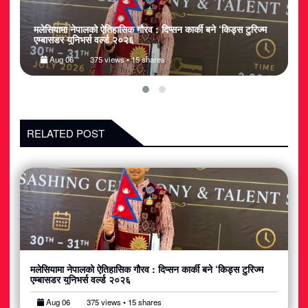
नेपालका देव जैसवाल बने ‘टुरिज्म एम्बासडर युनिभर्स इन्टरनेशनल २०२६’
म
किड्स मेल ग्रान्ड विनर, विश्व मञ्चमा नेपालको गौरव उच्च
ए
Aug 04
315 views • 14 shares
RELATED POST
मलेसियामा नेपालको ऐतिहासिक गौरव : दिप्सन कार्की बने ‘किड्स टुरिज्म
एम्बासडर युनिभर्स वर्ल्ड २०२६
Aug 06
375 views • 15 shares