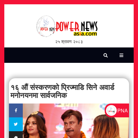
होमपेज
भिडियो
२५ श्रावण २०८३
पत्रिका
समाचार
सामाजिक
१६ औं संस्करणको प्रिज्माडि सिने अवार्ड
मनोनयनमा सार्वजनिक
शन्ती / सुरक्षा
PNA
विश्व
विचार / विमर्श