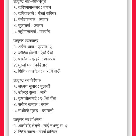
उत्कृष्ट सह–अभिनेत्री
१. करिश्मामानन्धर : बगान
२. कविताआले : गोर्खा वारियर
३. बेनीशाहमाल : उपहार
४. पूजाशर्मा : उपहार
५. सूर्यमालाशर्मा : गणपति
उत्कृष्ट खलपात्र
१. अर्पण थापा : प्रसाद–२
२. कोशिष क्षेत्री : ऐंचौ पैंचो
३. प्रमोद अग्रहरी : अगत्स्य
४. मुरली धर : काँडेतार
५. शिशिर वाङदेल : ना∙ो गाउँ
उत्कृष्ट नवनिर्देशक
१. लक्ष्मण सुनार : बुलाकी
२. उपेन्द्र सुब्बा : जारी
३. कृषाचौलागाई : एेंचो पैंचो
४. सरोज खनाल : बगान
५. माओत्से गुरुङ : दयारानी
उत्कृष्ट नवअभिनेता
१. आशीर्वाद क्षेत्री : नाई नभन्नू ल–६
२. रितेश चाम्स : गोर्खा वारियर