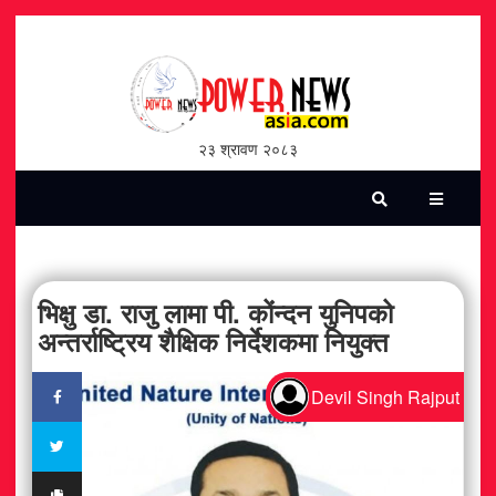
होमपेज
भिडियो
२३ श्रावण २०८३
पत्रिका
समाचार
सामाजिक
भिक्षु डा. राजु लामा पी. कोंन्दन युनिपको
अन्तर्राष्ट्रिय शैक्षिक निर्देशकमा नियुक्त
शन्ती / सुरक्षा
Devil Singh Rajput
विश्व
विचार / विमर्श