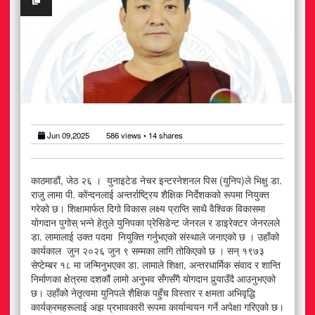
अटोमोबाइल
आर्थिक
खेलकुद
राजनीति
Jun 09,2025
586
views •
14
shares
स्वास्थ्य
काठमाडौं, जेठ २६ । युनाइटेड नेचर इन्टरनेशनल पिस (युनिप)ले भिक्षु डा.
मनोरञ्जन
राजु लामा पी. कोंन्दनलाई अन्तर्राष्ट्रिय शैक्षिक निर्देशकको रूपमा नियुक्त
गरेको छ। शिक्षामार्फत दिगो विकास लक्ष्य प्राप्ति साथै वैश्विक विकासमा
जीवनशैली
योगदान पुगोस् भन्ने हेतुले युनिपका प्रेसिडेन्ट जेनरल र डाइरेक्टर जेनरलले
डा. लामालाई उक्त पदमा नियुक्ति गर्नुभएको संस्थाले जनाएको छ । उहाँको
कार्यकाल जुन २०२६ जुन ९ सम्मका लागि तोकिएको छ । सन् १९७३
सेप्टेम्बर १८ मा जन्मिनुभएका डा. लामाले शिक्षा, अन्तरधार्मिक संवाद र शान्ति
निर्माणका क्षेत्रमा दशकौं लामो अनुभव सँगसँगै योगदान पुर्‍याउँदै आउनुभएको
छ। उहाँको नेतृत्वमा युनिपले शैक्षिक पहुँच विस्तार र क्षमता अभिवृद्धि
कार्यक्रमहरूलाई अझ प्रभावकारी रूपमा कार्यान्वयन गर्ने अपेक्षा गरिएको छ।