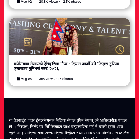
Aug 02
20.8K views • 12.5K shares
मलेसियामा नेपालको ऐतिहासिक गौरव : दिप्सन कार्की बने ‘किड्स टुरिज्म
एम्बासडर युनिभर्स वर्ल्ड २०२६
Aug 06
355 views • 15 shares
यो वेवसाईट पावर ईन्टरनेशनल मिडिया नेपाल (पिम नेपाल)को आधिकारीक पोर्टल
हो । निश्पक्ष, निर्डर एवं निर्भिकताका साथ पत्रकारिता गर्नु नै हाम्रो मुख्य ध्येय
रहने छ । राष्ट्रिय तथा अन्तराष्ट्रिय भैरहेका तथा समाचार एवं विश्लेषणात्मक लेख
रचनाहरु, मनोरञ्जन, आर्थिक, खेलकुद, स्वास्थ्य, जिवनशैली लगायत विविध