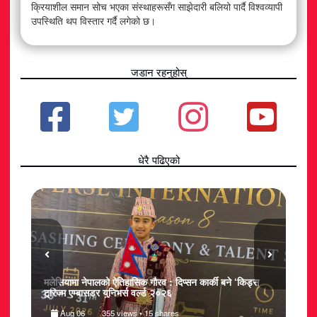
क्रियाशील समान सोच भएका संस्थाहरूसँग साझेदारी बलियो पार्दै विश्वव्यापी
उपस्थिति थप विस्तार गर्दै लगेको छ।
जडान रहनुहोस्
धेरै पढिएको
मलेसियामा नेपालको ऐतिहासिक गौरव : दिप्सन कार्की बने ‘किड्स
टुरिज्म एम्बासडर युनिभर्स वर्ल्ड २०२६
ऋणको
Aug 06
355 views • 15 shares