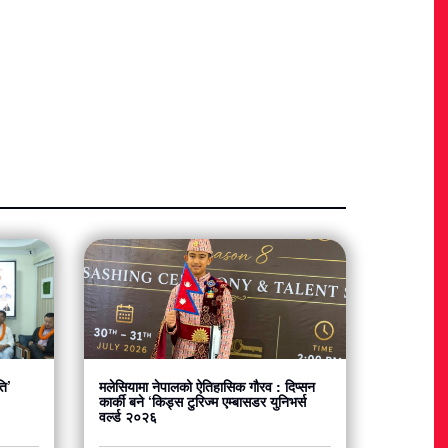
ति’
मलेसियामा नेपालको ऐतिहासिक गौरव : दिप्सन
कार्की बने ‘किड्स टुरिज्म एम्बासडर युनिभर्स
वर्ल्ड २०२६