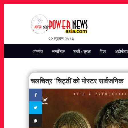
२२ श्रावण २०८३
होमपेज
सामाजिक
शन्ती / सुरक्षा
विश्व
अटोमोबा
चलचित्र ‘चिट्ठी’को पोस्टर सार्वजनिक