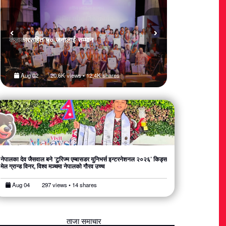
कलाकारसहित ५० जनालाई सम्मान
महाकाव्यकार दाहालको
Aug 02
20.6K views • 12.4K shares
Aug 02
20.
नेपालका देव जैसवाल बने ‘टुरिज्म एम्बासडर युनिभर्स इन्टरनेशनल २०२६’ किड्स
मेल ग्रान्ड विनर, विश्व मञ्चमा नेपालको गौरव उच्च
Aug 04
297 views • 14 shares
ताजा समाचार