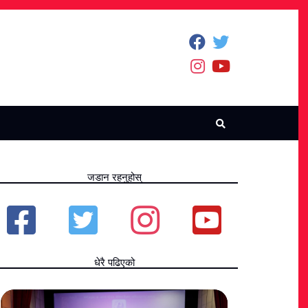
जडान रहनुहोस्
धेरै पढिएको