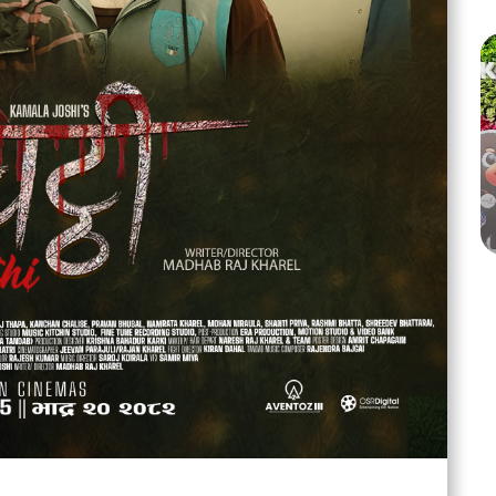
्टरनेशनल
मलेसियामा नेपालको ऐतिहासिक गौरव : दिप्सन कार्की बने ‘किड्स
 गौरव उच्च
टुरिज्म एम्बासडर युनिभर्स वर्ल्ड २०२६
Aug 06
355 views • 15 shares