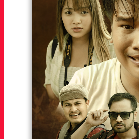
हालको गीति एल्बम ‘जागृति’ लोकार्पण
मलेसियामा नेपालको ऐतिहासिक गौरव : दिप
‘किड्स टुरिज्म एम्बासडर युनिभर्स वर्ल्
20.6K views • 12.3K shares
Aug 06
355 views • 15 shares