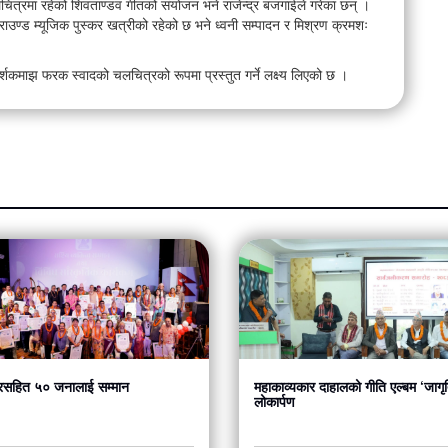
त्रमा रहेको शिवताण्डव गीतको संयोजन भने राजेन्द्र बजगाईले गरेका छन् ।
कराउण्ड म्यूजिक पुस्कर खत्रीको रहेको छ भने ध्वनी सम्पादन र मिश्रण क्रमशः
ई दर्शकमाझ फरक स्वादको चलचित्रको रूपमा प्रस्तुत गर्ने लक्ष्य लिएको छ ।
सहित ५० जनालाई सम्मान
महाकाव्यकार दाहालको गीति एल्बम ‘जागृ
लोकार्पण