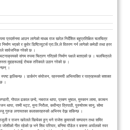
रुपमा प्रदर्शनमा आउन लागेको माधब राज खरेल निर्देशित बहुप्रतिक्षित चलचित्र
निर्माण भएको र कुवेर डिष्टिव्युटर्स प्रा.लि.ले वितरण गर्न लागेको कमेडी तथा हरर
षले सार्वजनिक गरेको छ ।
र्ण घटनाक्रमको संगम रुपमा चित्रण गरिएको निर्माण पक्षले बताएको छ । चलचित्रले
ता मुद्दाहरूलाई रोचक तरिकाले उठान गरेको छ ।
न्छन् ।
स्पष्ट झल्किन्छ । डार्करंग संयोजन, रहस्यमयी अभिव्यक्ति र पात्रहरूको सशक्त
 छ ।
्डारी, गोपाल ढकाल छन्दे, नबराज थापा, प्रबण भुषाल, मुस्कान लामा, कञ्चन
न थापा, रश्मी भट्ट, मुना निरौला, कवीन्द्र त्रिपाठी, पुरुषोत्तम सानु, सोमा
ी, रज्जु गुरुङ लगायतका कलाकारहरुको अभिनय देख्न सकिन्छ ।
राजुली र राजन खरेलले खिचेका हुन् भने राजेश कुमारको सम्पादन तथा समिर
ा जोशीको गीत रहेको छ भने शिव परियार, बनिषा पौडेल र बसन्त अर्यालको स्वर