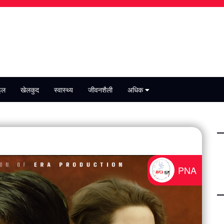
इल
खेलकुद
स्वास्थ्य
जीवनशैली
अधिक
PNA