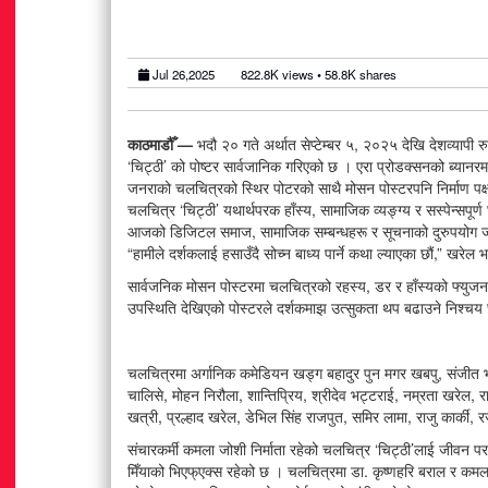
Jul 26,2025
822.8K
views •
58.8K
shares
काठमाडौँ —
भदौ २० गते अर्थात सेप्टेम्बर ५, २०२५ देखि देशव्यापी 
‘चिट्ठी’ को पोष्टर सार्वजानिक गरिएको छ । एरा प्रोडक्सनको ब्यानरमा 
जनराको चलचित्रको स्थिर पोटरको साथै मोसन पोस्टरपनि निर्माण पक्
चलचित्र ‘चिट्ठी’ यथार्थपरक हाँस्य, सामाजिक व्यङ्ग्य र सस्पेन्सपू
आजको डिजिटल समाज, सामाजिक सम्बन्धहरू र सूचनाको दुरुपयोग जस्
“हामीले दर्शकलाई हसाउँदै सोच्न बाध्य पार्ने कथा ल्याएका छौं,” खरेल भ
सार्वजनिक मोसन पोस्टरमा चलचित्रको रहस्य, डर र हाँस्यको फ्युजन 
उपस्थिति देखिएको पोस्टरले दर्शकमाझ उत्सुकता थप बढाउने निश्चय
चलचित्रमा अर्गानिक कमेडियन खड्ग बहादुर पुन मगर खबपु, संजीत भण
चालिसे, मोहन निरौला, शान्तिप्रिय, श्रीदेव भट्टराई, नम्रता खरेल, राज
खत्री, प्रल्हाद खरेल, डेभिल सिंह राजपुत, समिर लामा, राजु कार्क
संचारकर्मी कमला जोशी निर्माता रहेको चलचित्र ‘चिट्ठी’लाई जीवन प
मिँयाको भिएफ्एक्स रहेको छ । चलचित्रमा डा. कृष्णहरि बराल र कमल