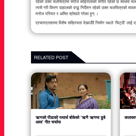
रहेको उक्त चलचित्रमा सरोज कोईरालाको संगीत रहेको छ साथमा चलचि
त्यसै गरी किरण दाहालको दन्द्ध निर्देशन रहेको उक्त चलचित्रको ब्या
मनोज परियार र अमित श्रेष्ठले गरेका हुन् ।
प्रचारप्रसारमा विशेष सक्रियता देखाउँदै निर्माण पक्षले ‘चिट्ठी’ ला
RELATED POST
ऋणको पीडाको यथार्थ बोकेको ‘ऋणै ऋणमा डुबे
कलाकार
आमा’ गीत चर्चामा