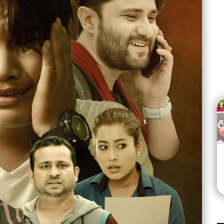
्सन कार्की बने
ऋणको पीडाको यथार्थ बोकेको ‘ऋणै ऋणमा डुबे आमा’ गीत
ड २०२६
चर्चामा
Aug 02
20.7K views • 12.3K shares