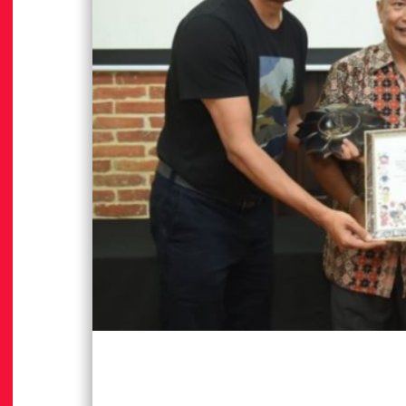
लको ऐतिहासिक गौरव : दिप्सन कार्की बने
ऋणको पीडाको यथार्थ बोकेको ‘ऋणै ऋण
एम्बासडर युनिभर्स वर्ल्ड २०२६
चर्चामा
355 views • 15 shares
Aug 02
21.1K views • 12.6K s