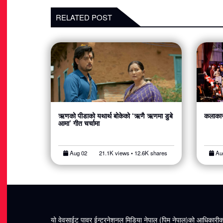
RELATED POST
ऋणको पीडाको यथार्थ बोकेको ‘ऋणै ऋणमा डुबे
कलाकार
आमा’ गीत चर्चामा
Aug 02
21.1K views • 12.6K shares
Au
यो वेवसाईट पावर ईन्टरनेशनल मिडिया नेपाल (पिम नेपाल)को आधिकारी