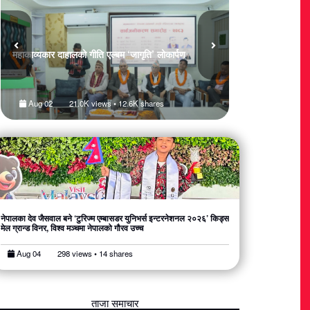
महाकाव्यकार दाहालको गीति एल्बम ‘जागृति’ लोकार्पण
मलेसियामा नेपालको ऐ
‘किड्स टुरिज्म एम्बा
Aug 02
21.0K views • 12.6K shares
Aug 06
355
नेपालका देव जैसवाल बने ‘टुरिज्म एम्बासडर युनिभर्स इन्टरनेशनल २०२६’ किड्स
मेल ग्रान्ड विनर, विश्व मञ्चमा नेपालको गौरव उच्च
Aug 04
298 views • 14 shares
ताजा समाचार