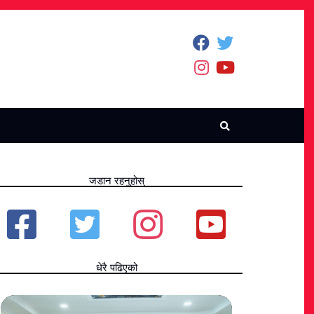
जडान रहनुहोस्
धेरै पढिएको