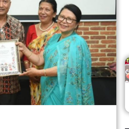
मा डुबे आमा’ गीत
कलाकारसहित ५० जनालाई सम्मान
hares
Aug 02
21.0K views • 12.6K shares