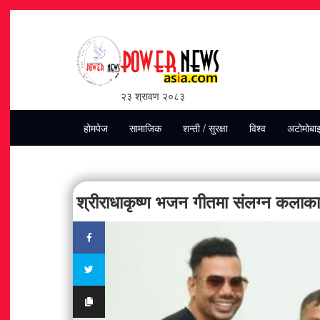
२३ श्रावण २०८३
होमपेज
सामाजिक
शन्ती / सुरक्षा
विश्व
अटोमोबा
श्रीराधाकृष्ण भजन गीतमा संलग्न कलाकार