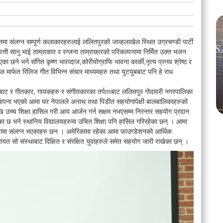
ा संलग्न सम्पूर्ण कलाकारहरुलाई ललितपुरको जाव्हलाखेल स्थित उग्रचण्डी पार्टी
त्ती सानु भाई ताम्राकार र रन्जना ताम्राकारको परिकल्पनामा निर्मित उक्त भजन
 छने भने संगित कृष्ण भारव्दाज,कोरीयोग्राफि भावना कार्की,नृत्य प्रनव श्रेष्ठ र
 ‘किड्स
नेपालका देव जैसवाल बने ‘टुरिज्म एम्बासडर युनिभर्स इन्टरनेशनल
मार्फत रिलिज गीत विभिन्न संचार माध्यमहरु तथा युटयुबबाट पनि हे राध
२०२६’ किड्स मेल ग्रान्ड विनर, विश्व मञ्चमा नेपालको गौरव उच्च
 तर्फबाट र गीतकार, गायकहरु र संगीतकारका तर्पmबाट ललितपुर गोदावरी नगरपालिका
्थापना भएको आमा घर नेपालले अनाथ तथा पिडीत सहयोगापेक्षी बालबालिकाहरुको
Aug 04
298 views • 14 shares
देखि उच्च शिक्षा हासिल गरी आय आर्जन गर्न सक्षम नभएसम्म निरन्तर सहयोग प्रदान
ेका छ भने स्थानिय विद्यालयहरुमा उचित शिक्षा पनि हासिल गरिरहेका छन् । आमा
पेशामा संलग्न भएकाहरु छन । अमेरिकामा रहेका आमा फाउण्डेशनको आर्थिक
त सो संस्थाबाट दिक्षित र संरक्षित युवाहरुले समेत सहयोग जारी राखेका छन् ।