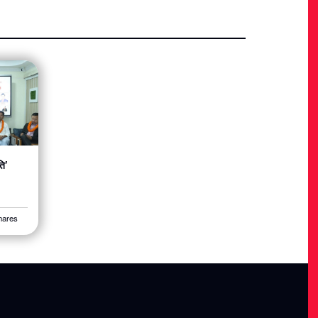
ति’
hares