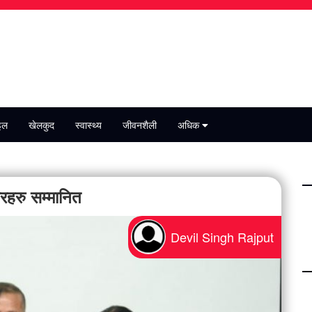
इल
खेलकुद
स्वास्थ्य
जीवनशैली
अधिक
हरु सम्मानित​
Devil Singh Rajput