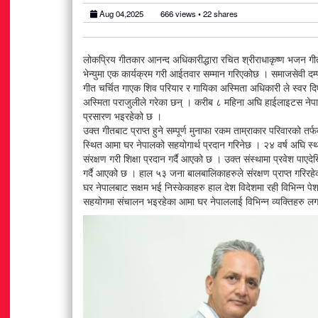
Aug 04,2025
666
views •
22
shares
लोकप्रिय गीतकार आनन्द अधिकारीद्धारा रचित श्रीराधाकृष्ण भजन गीतम
भेन्युमा एक कार्यक्रम गरी आईतवार सम्मान गरिएकोछ । समाजसेवी दम्प
गीत चर्चित गाएक शिव परियार र गायिका अस्मिता अधिकारी ले स्वर दिएका
मलेसियामा नेपालको ऐतिहासिक गौरव : दिप्सन कार्की बने
अस्मिता पराजुलीले गरेका छन् । करीब ८ महिना अघि हाईलाइटस नेपाल 
टुरिज्म एम्बासडर युनिभर्स वर्ल्ड २०२६
प्रसारण भइरहेको छ ।
उक्त गीतबाट प्राप्त हुने सम्पूर्ण मुनाफा रकम ताम्राकार परिवारको
स्थित आमा घर नेपालको सहयोगार्थ प्रदान गरिनेछ । २४ वर्ष अघि स
Aug 06
355 views • 15 shares
संरक्षण गरी शिक्षा प्रदान गर्दै आएको छ । उक्त संस्थामा प्रवेश पाए
गर्दै आएको छ । हाल ५३ जना बालबालिकाहरुले संरक्षण प्राप्त गरिरह
घर नेपालबाट सक्षम भई निस्केकाहरु हाल देश विदेशमा रही विभिन्न 
सहयोगमा संचालन भइरहेका आमा घर नेपाललाई विभिन्न व्यक्तिहरु लगाय