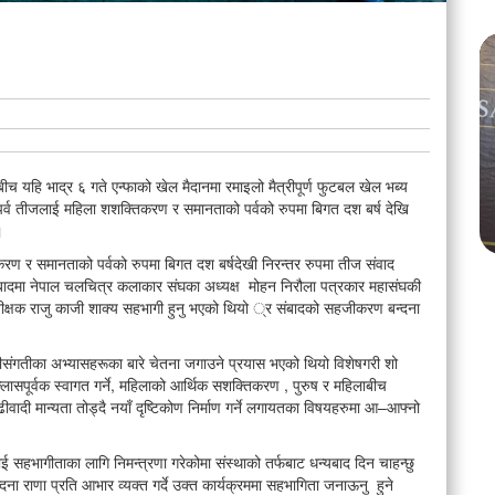
्टरनेशनल
मलेसियामा नेपालको ऐतिहासिक गौरव : दिप्सन कार्की बने ‘किड्स
 गौरव उच्च
टुरिज्म एम्बासडर युनिभर्स वर्ल्ड २०२६
 यहि भाद्र ६ गते एन्फाको खेल मैदानमा रमाइलो मैत्रीपूर्ण फुटबल खेल भब्य
 पर्व तीजलाई महिला शशक्तिकरण र समानताको पर्वको रुपमा बिगत दश बर्ष देखि
Aug 06
356 views • 15 shares
 ।
रण र समानताको पर्वको रुपमा बिगत दश बर्षदेखी निरन्तर रुपमा तीज संवाद
ंबादमा नेपाल चलचित्र कलाकार संघका अध्यक्ष मोहन निरौला पत्रकार महासंघकी
्रशीक्षक राजु काजी शाक्य सहभागी हुनु भएको थियो ्र संबादको सहजीकरण बन्दना
र वीसंगतीका अभ्यासहरूका बारे चेतना जगाउने प्रयास भएको थियो विशेषगरी शो
ोल्लासपूर्वक स्वागत गर्ने, महिलाको आर्थिक सशक्तिकरण , पुरुष र महिलाबीच
ढीवादी मान्यता तोड्दै नयाँ दृष्टिकोण निर्माण गर्ने लगायतका विषयहरुमा आ–आफ्नो
 सहभागीताका लागि निमन्त्रणा गरेकोमा संस्थाको तर्फबाट धन्यबाद दिन चाहन्छु
्दना राणा प्रति आभार व्यक्त गर्दे उक्त कार्यक्रममा सहभागिता जनाऊनु हुने