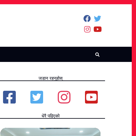
जडान रहनुहोस्
धेरै पढिएको