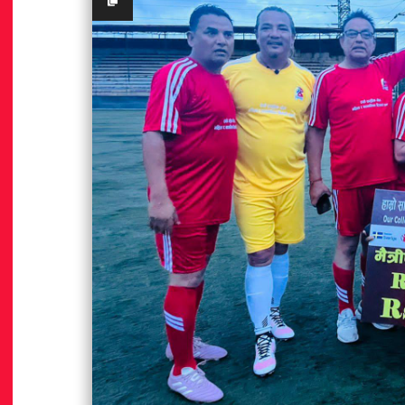
थार्थ बोकेको ‘ऋणै ऋणमा डुबे आमा’ गीत
कलाकारसहित ५० जनालाई सम्मान
21.5K views • 12.8K shares
Aug 02
21.5K views • 12.9K s