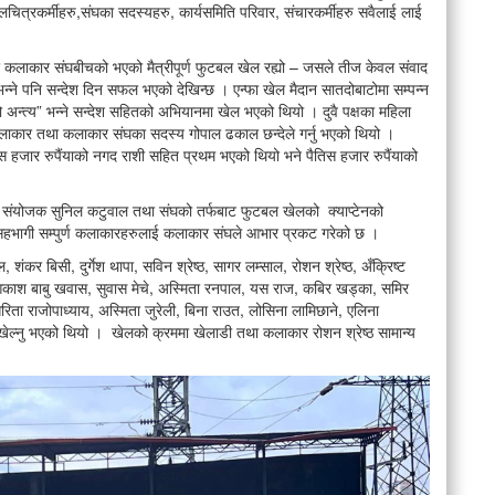
चलचित्रकर्मीहरु,संघका सदस्यहरु, कार्यसमिति परिवार, संचारकर्मीहरु सवैलाई लाई
र कलाकार संघबीचको भएको मैत्रीपूर्ण फुटबल खेल रह्यो – जसले तीज केवल संवाद
न्ने पनि सन्देश दिन सफल भएको देखिन्छ । एन्फा खेल मैदान सातदोबाटोमा सम्पन्न
 अन्त्य” भन्ने सन्देश सहितको अभियानमा खेल भएको थियो । दुवै पक्षका महिला
कलाकार तथा कलाकार संघका सदस्य गोपाल ढकाल छन्देले गर्नु भएको थियो ।
स हजार रुपैंयाको नगद राशी सहित प्रथम भएको थियो भने पैतिस हजार रुपैंयाको
ह संयोजक सुनिल कटुवाल तथा संघको तर्फबाट फुटबल खेलको क्याप्टेनको
ा सहभागी सम्पुर्ण कलाकारहरुलाई कलाकार संघले आभार प्रकट गरेको छ ।
ंकर बिसी, दुर्गेश थापा, सविन श्रेष्ठ, सागर लम्साल, रोशन श्रेष्ठ, अँक्रिष्ट
ा, आकाश बाबु खवास, सुवास मेचे, अस्मिता रनपाल, यस राज, कबिर खड्का, समिर
 सरिता राजोपाध्याय, अस्मिता जुरेली, बिना राउत, लोसिना लामिछाने, एलिना
ेल्नु भएको थियो । खेलको क्रममा खेलाडी तथा कलाकार रोशन श्रेष्ठ सामान्य