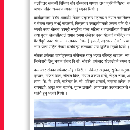
चलचित्र सम्बन्धी विभिन्न संघ संस्थाका अध्यक्ष तथा प्रतिनिधिहरु, 
आभार सहित धन्यवाद व्यक्त गर्नु भएको थियो ।
कार्यक्रमको विशेष आकर्षण नेपाल पत्रकार महासंघ र नेपाल चलचित्
र चेतना मात्र नभई सहकार्य, मित्रता र रमाइलोपनको उत्सव पनि हो भ
भएको उक्त खेलमा “हाम्रो सामुहिक गोलः महिला र बालबालिका हिंसाको
तथा पुरुष खेलाडीहरुले समान रुपमा खेलेका उक्त खेलको कमेन्ट्रि 
मैत्रीपूर्ण उक्त खेलमा कलाकार टिमलाई हराउदै पत्रकार टिमले पचा
नगद राशी सहित नेपाल चलचित्र कलाकार संघ द्धितिय भएको थियो ।
संघका तर्फबाट कार्यक्रमका संयोजक रहनु भएका रबिन्द्र खडका, स
जिम्बेवारी लिनु भएका शंकर बि सी, संघको तर्फबाट खेलाडीको रुपम
कलाकार संघका तर्फवाट मोहन निरौला, रविन्द्र खड्का, सुनिल कटुवाल, श
प्रधान, गजित बिष्ट, सौगात बिष्ट, गोपाल ढकाल छन्दे, रोहित रुम्ब
लामा, डि. बि. आले, राजेन्द्र के. सी. पवित्रा आचार्य, नम्रता खरेल,
रायमाझी, अमृत मान महर्जन, युवस ज्ञवाली लगायतका कलाकारहरुले ख
घाईते हुनु भएको थियो ।