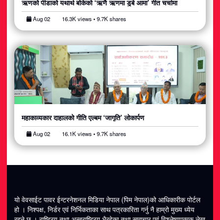
ऋणको पीडाको यथार्थ बोकेको ‘ऋणै ऋणमा डुबे आमा’ गीत चर्चामा
Aug 02
16.3K views • 9.7K shares
महाकाव्यकार दाहालको गीति एल्बम ‘जागृति’ लोकार्पण
Aug 02
16.1K views • 9.7K shares
यो वेवसाईट पावर ईन्टरनेशनल मिडिया नेपाल (पिम नेपाल)को आधिकारीक पोर्टल
हो । निश्पक्ष, निर्डर एवं निर्भिकताका साथ पत्रकारिता गर्नु नै हाम्रो मुख्य ध्येय
रहने छ । राष्ट्रिय तथा अन्तराष्ट्रिय भैरहेका तथा समाचार एवं विश्लेषणात्मक लेख