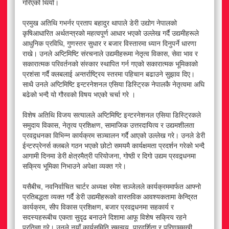
गरिएको थियो।
प्रमुख अतिथि गभर्नर प्रताप बहादुर थापाले डेरी उद्योग नेपालको
कृषिआधारित अर्थतन्त्रको महत्वपूर्ण आधार भएको उल्लेख गर्दै उद्यमीहरूले
आधुनिक प्रविधि, गुणस्तर सुधार र बजार विस्तारमा ध्यान दिनुपर्ने धारणा
राखे। उनले अप्टिमिष्टि संरचनाले उद्यमीहरूमा नेतृत्व विकास, सेवा भाव र
सकारात्मक परिवर्तनको संस्कार स्थापित गर्न गएको सकारात्मक भूमिकाको
प्रशंसा गर्दै क्लबलाई अन्तर्राष्ट्रिय स्तरमा पहिचान बढाउने सुझाव दिए।
साथै उनले अप्टिमिष्टि इन्टरनेशनल एसिया डिस्ट्रिक नेपालकै नेतृत्वमा अघि
बढेको भन्दै यो गौरवको विषय भएको चर्चा गरे ।
विशेष अतिथि विजय सत्यालले अप्टिमिष्टि इन्टरनेशनल एसिया डिस्ट्रिकले
समुदाय विकास, नेतृत्व प्रशिक्षण, सामाजिक उत्तरदायित्व र उद्यमशीलता
प्रवद्र्धनका विभिन्न कार्यक्रम सञ्चालन गर्दै आएको उल्लेख गरे। उनले डेरी
ईन्टरप्रेनर्स क्लबले गठन भएको छोटो समयमै कार्यक्षमता प्रदर्शन गरेको भन्दै
आगामी दिनमा डेरी क्षेत्रमैत्री परियोजना, गोष्ठी र दिगो उद्यम प्रवद्र्धनमा
सक्रिय भूमिका निभाउने अपेक्षा व्यक्त गरे।
यसैबीच, नवनिर्वाचित चार्टर अध्यक्ष रमेश सञ्जेलले कार्यक्रममार्फत आफ्नो
प्रतिबद्धता व्यक्त गर्दै डेरी उद्यमीहरूको वास्तविक आवश्यकतामा केन्द्रित
कार्यक्रम, सीप विकास प्रशिक्षण, बजार प्रवद्र्धनमा सहकार्य र
सदस्यहरूबीच एकता सुदृढ बनाउने दिशामा आफू विशेष सक्रिय रहने
प्रतिज्ञा गरे। उनले नयाँ कार्यसमिति समन्वय, पारदर्शिता र परिणाममुखी