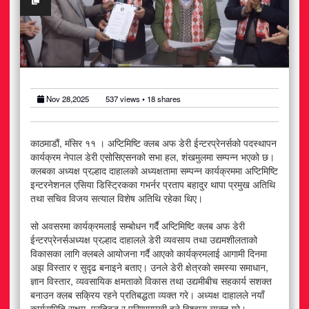
अटोमोबाइल
आर्थिक
खेलकुद
Nov 28,2025
537
views •
18
shares
राजनीति
काठमाडौं, मंसिर ११ । अप्टिमिष्टि क्लब अफ डेरी ईन्टरप्रेनर्सको पदस्थापन
स्वास्थ्य
कार्यक्रम नेपाल डेरी एसोसिएसनको सभा हल, शंखमुलमा सम्पन्न भएको छ।
क्लबका अध्यक्ष प्रल्हाद दाहालको अध्यक्षतामा सम्पन्न कार्यक्रममा अप्टिमिष्टि
मनोरञ्जन
इन्टरनेशनल एसिया डिस्ट्रिकका गभर्नर प्रताप बहादुर थापा प्रमुख अतिथि
तथा सचिव विजय सत्याल विशेष अतिथि रहेका थिए।
जीवनशैली
सो अवसरमा कार्यक्रमलाई सम्बोधन गर्दै अप्टिमिष्टि क्लब अफ डेरी
ईन्टरप्रेनर्सअध्यक्ष प्रल्हाद दाहालले डेरी व्यवसाय तथा उद्यमशीलताको
विकासका लागि क्लबले आयोजना गर्दै आएको कार्यक्रमलाई आगामी दिनमा
अझ विस्तार र सुदृढ बनाइने बताए। उनले डेरी क्षेत्रको समस्या समाधान,
ज्ञान विस्तार, व्यवसायिक क्षमताको विकास तथा उद्यमीबीच सहकार्य सशक्त
बनाउन क्लब सक्रिय रहने प्रतिबद्धता व्यक्त गरे। अध्यक्ष दाहालले नयाँ
कार्यसमिति सक्षम, प्रतिबद्ध र परिणाममुखी हुने विश्वास व्यक्त गरे।