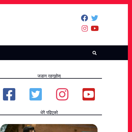
जडान रहनुहोस्
धेरै पढिएको