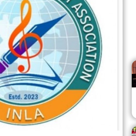
रिलै” सार्वजनिक
गुरु–शिष्य परम्पराको संरक्षण र प्रवर्द्धनमा परिवर्तन नेपालको
जोड
ares
Jul 30
28.1K views • 16.8K shares