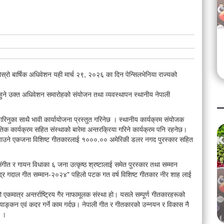
ोस्रो बार्षिक अधिवेशन यही मार्च २९, २०२६ का दिन पेन्सिलभेनिया राज्यको
हुने उक्त अधिवेशन समारोहको संयोजन तथा व्यवस्थापन स्थानीय नेपाली
नुका साथै भावी कार्यायोजना प्रस्तुत गरिनेछ । स्थानीय कार्यक्रम संयोजक
कृतिक कार्यक्रम सहित संस्थाको बारेमा अन्तरक्रिया गरिने कार्यक्रम पनि रहनेछ।
ुर्‍याउने एकजना विशिष्ट गीतकारलाई १०००.०० अमेरिकी डलर नगद पुरस्कार सहित
ंगीत र गायन विधाका ६ जना उत्कृष्ठ श्रष्टालाई समेत पुरस्कार तथा सम्मान
ानेन्द्र गदाल गीत सम्मान-२०२४" पहिलो पटक गत वर्ष विशिष्ट गीतकार नीर शाह लाई
्टरनेशनल
कलाकारसहित ५० जनालाई सम्मान
 गौरव उच्च
मात्र अन्तर्राष्ट्रिय गैर नाफामूलक संस्था हो। यसले सम्पूर्ण गीतकारहरूको
्याङ्कन एवं कदर गर्ने काम गर्दछ। नेपाली गीत र गीतकारको उन्नयन र विकास नै
Aug 02
15.0K views • 9.1K shares
ो ।