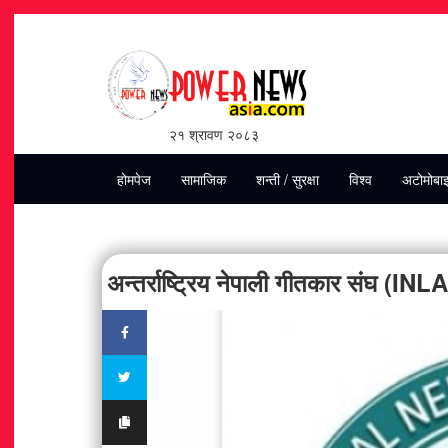
२१ श्रावण २०८३
होमपेज
सामाजिक
शन्ती / सुरक्षा
विश्व
अटोमोबा
अन्तर्राष्ट्रिय नेपाली गीतकार संघ (INLA