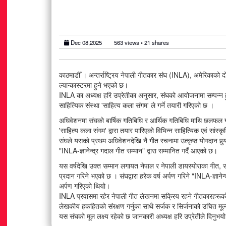
Dec 08,2025
563
views •
21
shares
काठमाडौँ । अन्तर्राष्ट्रिय नेपाली गीतकार संघ (INLA), अमेरिकाको द
ल्यान्कास्टरमा हुने भएको छ।
INLA का अध्यक्ष हरि उप्रेतीका अनुसार, संघको आयोजनामा सम्पन्न 
साहित्यिक संस्था 'साहित्य कला संगम' ले गर्ने तयारी गरिएको छ ।
अधिवेशनमा संघको बार्षिक गतिबिधि र आर्थिक गतिबिधि माथि छलफल गरि
'साहित्य कला संगम' द्वारा तयार पारिएको विभिन्न साहित्यिक एवं सांस्
संघले यसको प्रथम अधिवेशनदेखि नै गीत रचनामा उत्कृष्ठ योगदान प
"INLA-ज्ञानेन्द्र गदाल गीत सम्मान" द्वारा सम्मानित गर्दै आएको छ।
यस वर्षदेखि उक्त सम्मान लगायत नेपाल र नेपाली डायस्पोराका गीत, स
प्रदान गरिने भएको छ । संघद्वारा हरेक वर्ष अर्पण गरिने "INLA-ज्ञ
नेपालका देव जैसवाल बने ‘टुरिज्म एम्बासडर युनिभर्स इन
२०२६’ किड्स मेल ग्रान्ड विनर, विश्व मञ्चमा नेपालको
अर्पण गरिएको थियो।
INLA प्रवासमा रहेर नेपाली गीत लेखनमा सक्रिय रहने गीतकारहरूको एक
लेखकीय हकहितको संरक्षण गर्नुका साथै सर्जक र सिर्जनाको उचित मूल
Aug 04
287 views • 14 shares
यस संघको मूल लक्ष्य रहेको छ जानकारी अध्यक्ष हरि उप्रेतीले दिनुभय