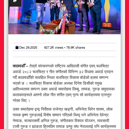
अटोमोबाइल
आर्थिक
खेलकुद
राजनीति
Dec 29,2025
927.2K
views •
78.9K
shares
स्वास्थ्य
काठमाडौँ –
तेस्रो संस्करणको राष्ट्रिय आदिवासी संगीत एवम् चलचित्र
अवार्ड २०८२ चलचित्र र गीत संगीतको विभिन्न ३२ विधामा अवार्ड प्रदान
मनोरञ्जन
गर्दै काठमाडौँको चावहिल स्थित चलचित्र विकास बोर्डको हलमा सम्पन्न
भएको छ । चलचित्र विकास बोर्डका अध्यक्ष दिनेश डिसीको पमुख
आतिथ्यतामा सम्पन्न उक्त अवार्ड समारोहमा लिम्बु, तामाङ, गुरुङ समुदायका
जीवनशैली
कलाकारहरूले आफ्नो लोक गीत संगीत एवम् नृत्य सो कार्यक्रममा प्रस्तुत
गरेका थिए ।
उक्त समारोहमा द्वन्द्व निर्देशक राजेन्द्र खड्गी, अभिनेता धिरेन शाक्य, लोक
गायक कृष्ण गुरुङलाई विशेष सम्मान गरिएको थियाृ भने अभिनेता देवेन्द्र
नेम्वाङ, सञ्चारकर्मी अनिल गुरुङ, संगीतकार विशाल योञ्जन, व्यवसायी
टासी गुरुङ र ह्याङला ह्रिमठिम तामाङ डम्फु संघ नेपाललाई पनि कार्यक्रममा