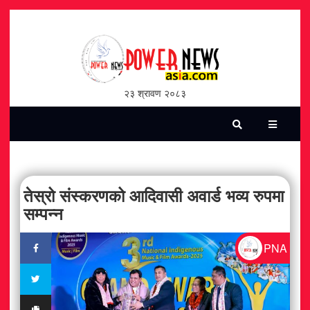
होमपेज
भिडियो
२३ श्रावण २०८३
पत्रिका
समाचार
सामाजिक
तेस्रो संस्करणको आदिवासी अवार्ड भव्य रुपमा
सम्पन्न
शन्ती / सुरक्षा
PNA
विश्व
विचार / विमर्श