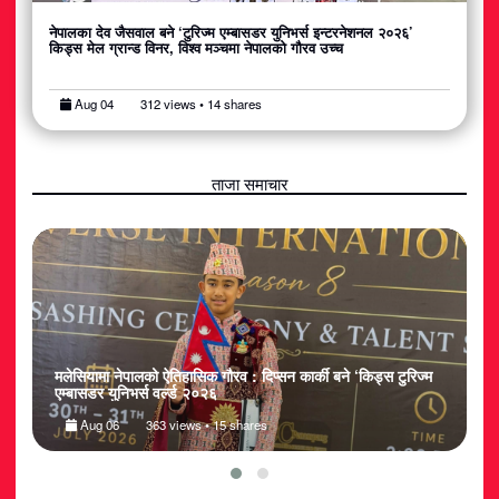
नेपालका देव जैसवाल बने ‘टुरिज्म एम्बासडर युनिभर्स इन्टरनेशनल २०२६’
किड्स मेल ग्रान्ड विनर, विश्व मञ्चमा नेपालको गौरव उच्च
Aug 04
312 views • 14 shares
ताजा समाचार
६’
मलेसियामा नेपालको ऐतिहासिक गौरव : दिप्सन कार्की बने ‘किड्स टुरिज्म
न
एम्बासडर युनिभर्स वर्ल्ड २०२६
क
Aug 06
363 views • 15 shares