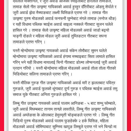
देवलाल मोक्तानले, र जुरी अवार्ड आजको रमाइलोबाट हरिलाल तामाङले,
तामाङ सेलो गीत उत्कृष्ट गायिकाको अवार्ड हुरहुर दौँतरीबाट ओङमु शेर्पाले र
जुरी अवार्ड झेवा मैच्याङबाट लक्ष्मी घिसिङले प्राप्त गरे । तामाङ गीत
उत्कृष्ट पुरुष मोडलको अवार्ड फनफनी घुम्नेबाट मंगले तामाङ (मनोज थीङ)
र यही विधामा पब्लिक च्वाईस अवार्ड साइला नक्कले गीतबाट सुजन घलेले
हासिल गरे । तामाङ सेलो उत्कृष्ट महिला मोडलको अवार्ड जाडो बढ्यो
याङ्गी दोङले र महिला मोडल जुरी अवार्ड तुम्लिङटार गीतबाट सपना
तामाङले प्राप्त गरिन् ।
यस्तै म्हेन्दोमाया उत्कृष्ट गायकको अवार्ड संकेन तोमौबाट सुमन घलेले
म्हेन्दोमाया उत्कृष्ट गायिकाको अवार्ड हंगामा मच्चाइबाट सिता लामाले हासिल
गरिन् भने यही विधामा मायालाई चिनो गीतबाट डोल्मा लोप्चनलाई जुरी अवार्ड
प्रदान गरियो । यस्तै म्हेन्दोमाया महिला मोडलको अवार्ड तोला तोला गीतको
भिडियोबाट सलिना तामाङले प्राप्त गरिन् ।
यस्तै मौलिक गुरुङ गीत उत्कृष्ट गायिकाको अवार्ड मारै ट झललबाट पवित्र
गुरुङले, जुरी अवार्ड फूलको थुंगाबाट दुर्गा गुरुङ र पब्लिक च्वाईस अवार्ड तमु
समाज युके गीतबाट अनिता गुरुङले हासिल गरे ।
लिम्बु गीत उत्कृष्ट गायकको अवार्ड पालाम आनिङबा - ५ बाट शम्भु फोम्बाले,
जुरी अवार्ड मिघम्बबाट तानाम तान्छो लावतीले, लिम्बु गीत उत्कृष्ट गायिकाको
अवार्ड अम्लेङसा के ओत्लबाट हेमुस्मृती चोङ्बाङले प्राप्त गरे । लिम्बु गीत
भिडियो पुरुष मोडलको अवार्ड पालाम फुङहेक्के २ हर्क घिसिङ, महिला
मोडलको अवार्ड सोमिप्पाबाट सुम्निमा खापुङ लिम्बुले प्राप्त गरे भने चिन्डो मा