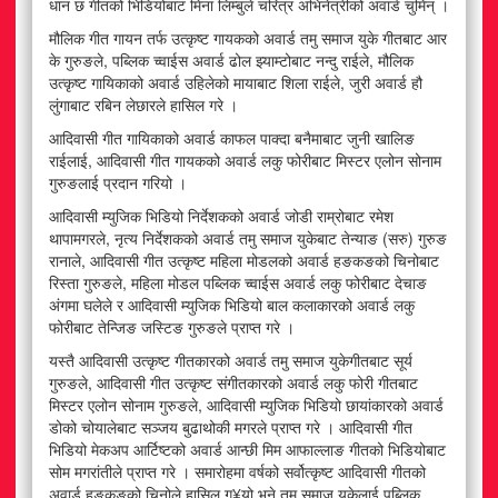
धान छ गीतको भिडियोबाट मिना लिम्बुले चरित्र अभिनेत्रीको अवार्ड चुमिन् ।
मौलिक गीत गायन तर्फ उत्कृष्ट गायकको अवार्ड तमु समाज युके गीतबाट आर
के गुरुङले, पब्लिक च्वाईस अवार्ड ढोल झ्याम्टोबाट नन्दु राईले, मौलिक
उत्कृष्ट गायिकाको अवार्ड उहिलेको मायाबाट शिला राईले, जुरी अवार्ड हौ
लुंगाबाट रबिन लेछारले हासिल गरे ।
आदिवासी गीत गायिकाको अवार्ड काफल पाक्दा बनैमाबाट जुनी खालिङ
राईलाई, आदिवासी गीत गायकको अवार्ड लकु फोरीबाट मिस्टर एलोन सोनाम
गुरुङलाई प्रदान गरियो ।
आदिवासी म्युजिक भिडियो निर्देशकको अवार्ड जोडी राम्रोबाट रमेश
थापामगरले, नृत्य निर्देशकको अवार्ड तमु समाज युकेबाट तेन्याङ (सरु) गुरुङ
रानाले, आदिवासी गीत उत्कृष्ट महिला मोडलको अवार्ड हङकङको चिनोबाट
रिस्ता गुरुङले, महिला मोडल पब्लिक च्वाईस अवार्ड लकु फोरीबाट देचाङ
अंगमा घलेले र आदिवासी म्युजिक भिडियो बाल कलाकारको अवार्ड लकु
फोरीबाट तेन्जिङ जस्टिङ गुरुङले प्राप्त गरे ।
यस्तै आदिवासी उत्कृष्ट गीतकारको अवार्ड तमु समाज युकेगीतबाट सूर्य
गुरुङले, आदिवासी गीत उत्कृष्ट संगीतकारको अवार्ड लकु फोरी गीतबाट
मिस्टर एलोन सोनाम गुरुङले, आदिवासी म्युजिक भिडियो छायांकारको अवार्ड
डोको चोयालेबाट सञ्जय बुढाथोकी मगरले प्राप्त गरे । आदिवासी गीत
भिडियो मेकअप आर्टिष्टको अवार्ड आन्छी मिम आफाल्लाङ गीतको भिडियोबाट
सोम मगरांतीले प्राप्त गरे । समारोहमा वर्षको सर्वोत्कृष्ट आदिवासी गीतको
अवार्ड हङकङको चिनोले हासिल ग¥यो भने तमु समाज युकेलाई पब्लिक