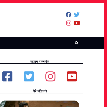
जडान रहनुहोस्
धेरै पढिएको