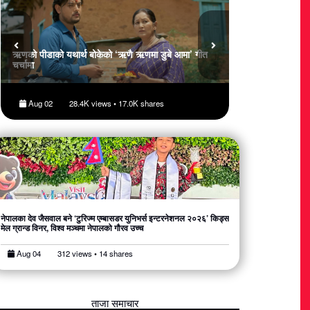
ऋणको पीडाको यथार्थ बोकेको ‘ऋणै ऋणमा डुबे आमा’ गीत
मलेसियामा नेपालको ऐ
चर्चामा
‘किड्स टुरिज्म एम्बा
Aug 02
28.4K views • 17.0K shares
Aug 06
363
नेपालका देव जैसवाल बने ‘टुरिज्म एम्बासडर युनिभर्स इन्टरनेशनल २०२६’ किड्स
मेल ग्रान्ड विनर, विश्व मञ्चमा नेपालको गौरव उच्च
Aug 04
312 views • 14 shares
ताजा समाचार