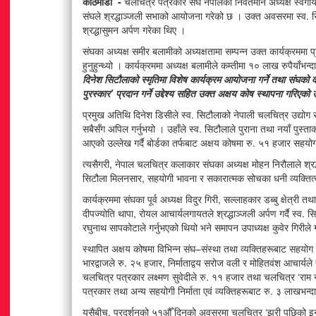
काठमाडौं -
चलचित्र पत्रकार संघ नेपालका निवर्तमान अध्यक्ष स्वर
संघले श्रद्धाञ्जली सभाको आयोजना गरेको छ । उक्त अवसरमा स्व. सिटौ
श्रद्धासुमन अर्पण गरेका थिए ।
संघका अध्यक्ष समीर बलामीको अध्यक्षतामा सम्पन्न उक्त कार्यक्रममा
हुनुहुन्थ्यो । कार्यक्रममा अध्यक्ष बलामीले कम्तीमा १० लाख रुपैयाँभन्
दिनेश सिटौलाको स्मृतिमा विशेष कार्यक्रम आयोजना गर्ने तथा संघको 
पुरस्कार’ प्रदान गर्ने उद्देश्य सहित उक्त अक्षय कोष स्थापना गरिएको
मलेसियामा नेपालको ऐतिहासिक गौरव : दिप्सन कार्की बने
टुरिज्म एम्बासडर युनिभर्स वर्ल्ड २०२६
प्रमुख अतिथि दिनेश डिसीले स्व. सिटौलाको नेपाली चलचित्र उद्योग 
सबैसँग अपिल गर्नुभयो । उहाँले स्व. सिटौलाले पुराना तथा नयाँ पुस
आएको उल्लेख गर्दै बोर्डका तर्फबाट अक्षय कोषमा रु. ५१ हजार सहयोग प
Aug 06
363 views • 15 shares
त्यसैगरी, नेपाल चलचित्र कलाकार संघका अध्यक्ष मोहन निरौलाले श्रद्धाञ
सिटौला मिलनसार, सहयोगी भावना र सकारात्मक सोचका धनी व्यक्तित्व 
कार्यक्रममा संघका पूर्व अध्यक्ष विदुर गिरी, सल्लाहकार डब्बु क्षेत्री
दीपज्योति थापा, रोयल आचार्यलगायतले श्रद्धाञ्जली अर्पण गर्दै स्व
रघुनाथ सापकोटाले गर्नुभएको थियो भने समापन उपाध्यक्ष कुवेर गिरीले 
स्थापित अक्षय कोषमा विभिन्न संघ–संस्था तथा व्यक्तिहरूबाट स
भारद्वाजले रु. २५ हजार, निर्माताद्वय सरोज वली र मोहितवंश आचार्यल
चलचित्र पत्रकार लक्ष्मण सुवेदीले रु. ११ हजार तथा चलचित्र ‘रा
पत्रकार तथा अन्य सहयोगी निर्माता एवं व्यक्तिहरूबाट रु. ३ लाख
यसैबीच, प्रदर्शनको ५१औँ दिनको अवसरमा चलचित्र ‘झरी पछिको इन्द्र