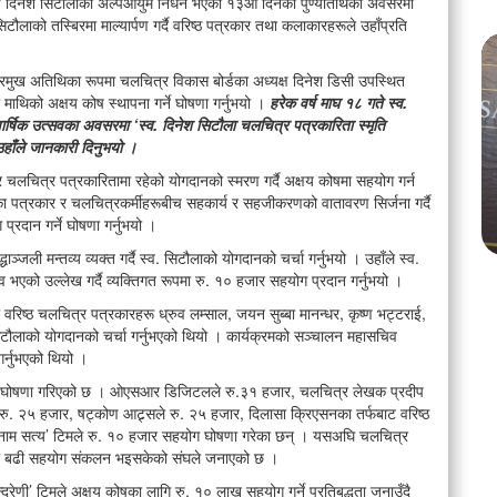
्गीय दिनेश सिटौलाको अल्पआयुमै निधन भएको १३औँ दिनको पुण्यतिथिका अवसरमा
लाको तस्बिरमा माल्यार्पण गर्दै वरिष्ठ पत्रकार तथा कलाकारहरूले उहाँप्रति
 प्रमुख अतिथिका रूपमा चलचित्र विकास बोर्डका अध्यक्ष दिनेश डिसी उपस्थित
दा माथिको अक्षय कोष स्थापना गर्ने घोषणा गर्नुभयो ।
हरेक वर्ष माघ १८ गते स्व.
वार्षिक उत्सवका अवसरमा ‘स्व. दिनेश सिटौला चलचित्र पत्रकारिता स्मृति
 उहाँले जानकारी दिनुभयो ।
 ‘किड्स
नेपालका देव जैसवाल बने ‘टुरिज्म एम्बासडर युनिभर्स इन्टरनेशनल
२०२६’ किड्स मेल ग्रान्ड विनर, विश्व मञ्चमा नेपालको गौरव उच्च
र चलचित्र पत्रकारितामा रहेको योगदानको स्मरण गर्दै अक्षय कोषमा सहयोग गर्न
्ताका पत्रकार र चलचित्रकर्मीहरूबीच सहकार्य र सहजीकरणको वातावरण सिर्जना गर्दै
्रदान गर्ने घोषणा गर्नुभयो ।
Aug 04
312 views • 14 shares
्जली मन्तव्य व्यक्त गर्दै स्व. सिटौलाको योगदानको चर्चा गर्नुभयो । उहाँले स्व.
भएको उल्लेख गर्दै व्यक्तिगत रूपमा रु. १० हजार सहयोग प्रदान गर्नुभयो ।
 तथा वरिष्ठ चलचित्र पत्रकारहरू ध्रुव लम्साल, जयन सुब्बा मानन्धर, कृष्ण भट्टराई,
. सिटौलाको योगदानको चर्चा गर्नुभएको थियो । कार्यक्रमको सञ्चालन महासचिव
गर्नुभएको थियो ।
हयोग घोषणा गरिएको छ । ओएसआर डिजिटलले रु.३१ हजार, चलचित्र लेखक प्रदीप
े रु. २५ हजार, षट्कोण आट्र्सले रु. २५ हजार, दिलासा क्रिएसनका तर्फबाट वरिष्ठ
म नाम सत्य’ टिमले रु. १० हजार सहयोग घोषणा गरेका छन् । यसअघि चलचित्र
भन्दा बढी सहयोग संकलन भइसकेको संघले जनाएको छ ।
ेणी’ टिमले अक्षय कोषका लागि रु. १० लाख सहयोग गर्ने प्रतिबद्धता जनाउँदै