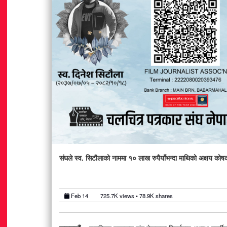
लको ऐतिहासिक गौरव : दिप्सन कार्की बने
कलाकारसहित ५० जनालाई सम्मान
एम्बासडर युनिभर्स वर्ल्ड २०२६
363 views • 15 shares
Aug 02
28.5K views • 17.0K s
संघले स्व. सिटौलाको नाममा १० लाख रुपैयाँभन्दा माथिको अक्षय कोषको
Feb 14
725.7K
views •
78.9K
shares