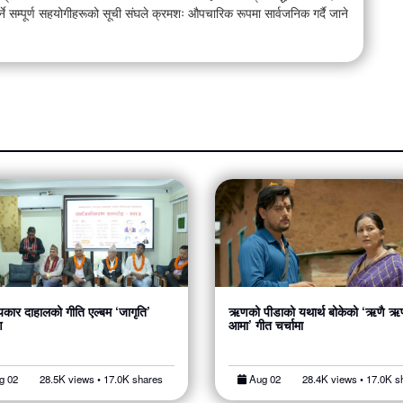
म्पूर्ण सहयोगीहरूको सूची संघले क्रमशः औपचारिक रूपमा सार्वजनिक गर्दै जाने
यकार दाहालको गीति एल्बम ‘जागृति’
ऋणको पीडाको यथार्थ बोकेको ‘ऋणै ऋण
ण
आमा’ गीत चर्चामा
g 02
28.5K views • 17.0K shares
Aug 02
28.4K views • 17.0K s