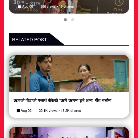
Aug 06
356 views • 15 shares
RELATED POST
ऋणको पीडाको यथार्थ बोकेको ‘ऋणै ऋणमा डुबे आमा’ गीत चर्चामा
Aug 02
22.1K views • 13.2K shares