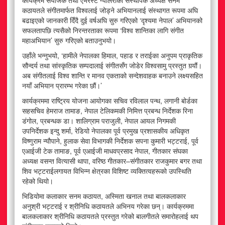
कार्यक्रम संयोजक तथा एभरेस्ट ग्यालरीका संस्थापक अध्यक्ष सनम
कठायतले संगीतमार्फत विश्वलाई जोड्ने अभियानलाई संस्थागत रूपमा अघि
बढाइएको जानकारी दिँदै दुई वर्षअघि सुरु गरिएको ‘दृश्यमा नेपाल’ अभियानको
सफलतापछि त्यसैको निरन्तरताका रूपमा ‘विश्व शान्तिका लागि संगीत
महाअभियान’ सुरु गरिएको बताउनुभयो।
उहाँले भन्नुभयो, ‘हामीले नेपालका हिमाल, पहाड र तराईका अनुपम प्राकृतिक
सौन्दर्य तथा सांस्कृतिक सम्पदालाई संगीतसँग जोडेर विश्वसामु प्रस्तुत गर्‍यौं।
अब संगीतलाई विश्व शान्ति र मानव एकताको सन्देशवाहक बनाउने लक्ष्यसहित
नयाँ अभियान प्रारम्भ गरेका छौं।’
कार्यक्रममा राष्ट्रिय योजना आयोगका सचिव रविलाल पन्थ, लगानी बोर्डका
सहसचिव हेमराज तामाङ, नेपाल टेलिकमकी निमित्त प्रबन्ध निर्देशक रिना
डंगोल, प्रबन्धक डा। शालिग्राम पराजुली, नेपाल आयल निगमकी
उपनिर्देशक इन्दु शर्मा, रेडियो नेपालका पूर्व प्रमुख प्रशासकीय अधिकृत
विष्णुराम न्यौपाने, हुलाक सेवा विभागकी निर्देशक सपना कुमारी भट्टराई, पूर्व
एआईजी टेक तामाङ, पूर्व एआईजी माधवप्रसाद नेपाल, गीतकार संघका
अध्यक्ष वसन्त वित्यासी थापा, वरिष्ठ गीतकार–संगीतकार राजकुमार बगर तथा
शिव भट्टराईलगायत विभिन्न क्षेत्रका विशिष्ट व्यक्तित्वहरूको उपस्थिति
रहेको थियो।
भिडियोमा कलाकार सनम कठायत, अस्मिता खनाल तथा बालकलाकार
अनुश्री भट्टराई र श्रीनिधि कठायतले अभिनय गरेका छन्। कार्यक्रममा
बालकलाकार श्रीनिधि कठायतले प्रस्तुत गरेको बालगीतले समारोहलाई थप