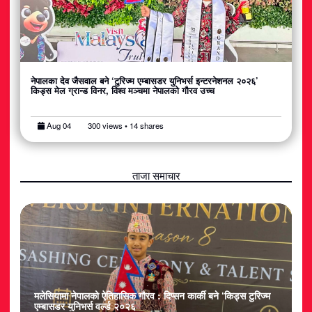
नेपालका देव जैसवाल बने ‘टुरिज्म एम्बासडर युनिभर्स इन्टरनेशनल २०२६’
किड्स मेल ग्रान्ड विनर, विश्व मञ्चमा नेपालको गौरव उच्च
Aug 04
300 views • 14 shares
ताजा समाचार
६’
मलेसियामा नेपालको ऐतिहासिक गौरव : दिप्सन कार्की बने ‘किड्स टुरिज्म
न
एम्बासडर युनिभर्स वर्ल्ड २०२६
क