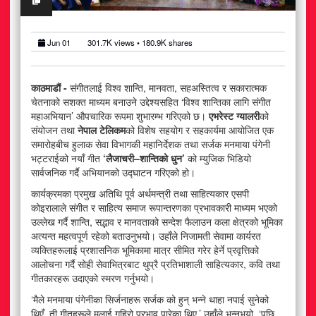
अटोमोबाइल
आर्थिक
Jun 01
301.7K
views •
180.9K
shares
खेलकुद
काठमाडौं -
संगीतलाई विश्व शान्ति, मानवता, सहअस्तित्व र सकारात्मक
चेतनाको सशक्त माध्यम बनाउने उद्देश्यसहित ‘विश्व शान्तिका लागि संगीत
राजनीति
महाअभियान’ औपचारिक रूपमा शुभारम्भ गरिएको छ।
एभरेस्ट ग्यालरी
को
संयोजन तथा
नेपाल टेलिकम
को विशेष सहयोग र सहकार्यमा आयोजित एक
समारोहबीच हुलाक सेवा विभागकी महानिर्देशक तथा सर्जक मनमाया पंगेनी
स्वास्थ्य
भट्टराईको नयाँ गीत
‘लैजाचरी–शान्तिको धुन’
को म्युजिक भिडियो
सार्वजनिक गर्दै अभियानको उद्घाटन गरिएको हो।
मनोरञ्जन
कार्यक्रमका प्रमुख अतिथि पूर्व अर्थमन्त्री तथा साहित्यकार एसपी
कोइरालाले संगीत र साहित्य समाज रूपान्तरणका प्रभावकारी माध्यम भएको
जीवनशैली
उल्लेख गर्दै शान्ति, सद्भाव र मानवताको सन्देश फैलाउन कला क्षेत्रको भूमिका
अत्यन्त महत्वपूर्ण रहेको बताउनुभयो। उहाँले निजामती सेवामा कार्यरत
व्यक्तिहरूलाई प्रशासनिक भूमिकामा मात्र सीमित गरेर हेर्ने प्रवृत्तिको
आलोचना गर्दै सोही सेवाभित्रबाट थुप्रै प्रतिभाशाली साहित्यकार, कवि तथा
गीतकारहरू उदाएको स्मरण गर्नुभयो।
‘मैले मनमाया पंगेनीका सिर्जनाहरू सर्जक को हुन् भन्ने थाहा नपाई सुनेको
थिएँ, ती गीतहरूले मलाई गहिरो प्रभाव पारेका थिए,’ उहाँले भन्नुभयो, ‘पछि