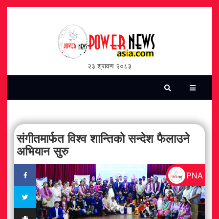
होमपेज
भिडियो
२३ श्रावण २०८३
पत्रिका
समाचार
सामाजिक
संगीतमार्फत विश्व शान्तिको सन्देश फैलाउने
अभियान सुरु
शन्ती / सुरक्षा
PNA
विश्व
विचार / विमर्श