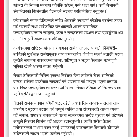
खोज्दा ती सिर्जना मनमाया पंगेनीकै रहेछन् भन्ने थाहा पाएँ। उहाँ निजामती
सेवाभित्रको सिर्जनशील चेतनाको सशक्त प्रतिनिधित्व गर्नुहुन्छ।’
कोइरालाले नेपाल टेलिकमले संगीत क्षेत्रसँग सहकार्य गरेकोमा प्रशंसा व्यक्त
गर्दै सरकारी तथा सार्वजनिक संस्थाहरूले आफ्नो सामाजिक
उत्तरदायित्वअन्तर्गत साहित्य, कला र संस्कृतिको संरक्षण तथा प्रवर्द्धनमा थप
लगानी गर्नुपर्ने आवश्यकता औँल्याउनुभयो।
कार्यक्रममा राष्ट्रिय योजना आयोगका सचिव रविलाल पन्थले
‘लैजाचरी–
शान्तिको धुन’
लाई सन्देशमूलक तथा समयसापेक्ष सिर्जना भएको बताउँदै यस्ता
कृतिले समाजमा सकारात्मक ऊर्जा, सहिष्णुता र सद्भाव फैलाउन महत्वपूर्ण
भूमिका खेल्ने धारणा व्यक्त गर्नुभयो।
नेपाल टेलिकमकी निमित्त प्रबन्ध निर्देशक रिना डंगोलले विश्व शान्तिको
सन्देश बोकेको सिर्जनामा सहकार्य गर्न पाएकोमा गर्व महसुस भएको बताउँदै
सामाजिक उत्तरदायित्वका यस्ता अभियानमा नेपाल टेलिकमको निरन्तर साथ
रहने प्रतिबद्धता जनाउनुभयो।
गीतकी सर्जक मनमाया पंगेनी भट्टराईले आफ्नो सिर्जनात्मक यात्रामा साथ,
सहयोग र प्रेरणा प्रदान गर्ने सम्पूर्ण व्यक्ति तथा संस्थाप्रति आभार व्यक्त
गर्दै समाज, राष्ट्र र मानवताको पक्षमा सकारात्मक सन्देश प्रवाह गर्ने उद्देश्यले
आफूले निरन्तर सिर्जना गर्दै आएको बताउनुभयो। उहाँले संगीत केवल
मनोरञ्जनको माध्यम मात्र नभई समाजलाई सकारात्मक दिशातर्फ डोर्‍याउने
शक्तिशाली साधन भएको उल्लेख गर्नुभयो।