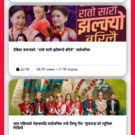
देविका बन्दनाको “रातो सारी झल्कियो बरिलै” सार्वजनिक
Jul 30
29.7K views • 17.7K shares
सात महिनाको मेहनतपछि सार्वजनिक भयो लिम्बू गीत ‘युप्पारुङ्’को म्युजिक
भिडियो