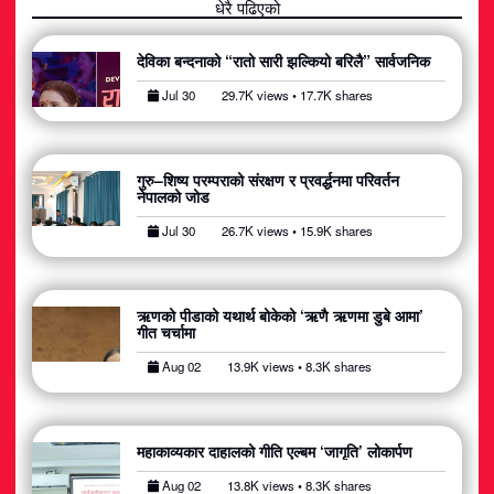
धेरै पढिएको
देविका बन्दनाको “रातो सारी झल्कियो बरिलै” सार्वजनिक
Jul 30
29.7K views • 17.7K shares
गुरु–शिष्य परम्पराको संरक्षण र प्रवर्द्धनमा परिवर्तन
नेपालको जोड
Jul 30
26.7K views • 15.9K shares
ऋणको पीडाको यथार्थ बोकेको ‘ऋणै ऋणमा डुबे आमा’
गीत चर्चामा
Aug 02
13.9K views • 8.3K shares
महाकाव्यकार दाहालको गीति एल्बम ‘जागृति’ लोकार्पण
Aug 02
13.8K views • 8.3K shares