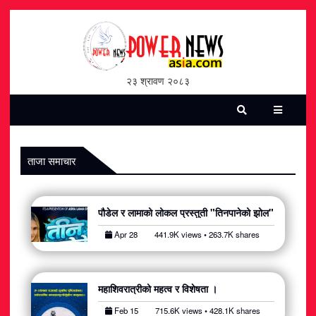
होमपेज
भिडियो
२३ श्रावण २०८३
पत्रिका
समाचार
ताजा समाचार
सामाजिक
पौडेल र लामाको लोकल प्रस्तुती "तिनपानेको झोल"
शन्ती / सुरक्षा
Apr 28
441.9K views • 263.7K shares
विश्व
विचार / विमर्श
महाशिवरात्रीको महत्व र विशेषता ।
Feb 15
715.6K views • 428.1K shares