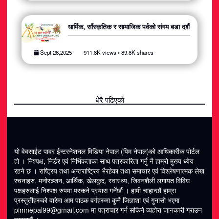
धार्मिक, साँस्कृतिक र सामाजिक पर्वको संगम बडा दशैं
Sept 26,2025
911.8K views • 89.8K shares
धेरै पढिएको
यो वेवसाईट पावर ईन्टरनेशनल मिडिया नेपाल (पिम नेपाल)को आधिकारीक पोर्टल
हो । निश्पक्ष, निर्डर एवं निर्भिकताका साथ पत्रकारिता गर्नु नै हाम्रो मुख्य ध्येय
रहने छ । राष्ट्रिय तथा अन्तराष्ट्रिय भैरहेका तथा समाचार एवं विश्लेषणात्मक लेख
रचनाहरु, मनोरञ्जन, आर्थिक, खेलकुद, स्वास्थ्य, जिवनशैली लगायत विविध
पक्षहरुलाई निश्पक्ष रुपमा पस्कने प्रयास गर्नेछौं । हामी चाहान्छौं हाम्रा
प्रस्तुतीहरुको वारेमा आम पाठक वर्गहरुमा कुनै जिज्ञाशा एवं गुनासो भएमा
pimnepal99@gmail.com मा पत्राचार गर्न सकिने व्यहोरा जानकारी गराउन