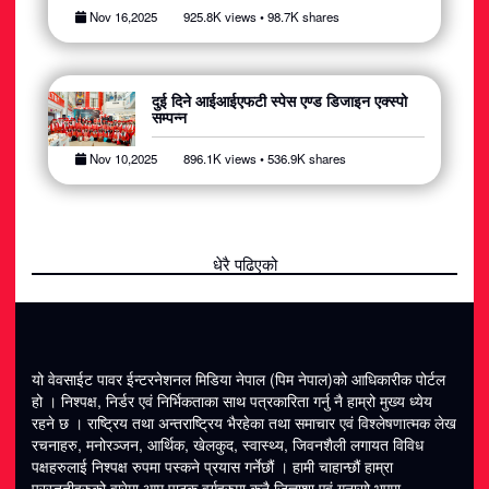
Nov 16,2025
925.8K views • 98.7K shares
दुई दिने आईआईएफटी स्पेस एण्ड डिजाइन एक्स्पो
सम्पन्न
Nov 10,2025
896.1K views • 536.9K shares
धेरै पढिएको
यो वेवसाईट पावर ईन्टरनेशनल मिडिया नेपाल (पिम नेपाल)को आधिकारीक पोर्टल
हो । निश्पक्ष, निर्डर एवं निर्भिकताका साथ पत्रकारिता गर्नु नै हाम्रो मुख्य ध्येय
रहने छ । राष्ट्रिय तथा अन्तराष्ट्रिय भैरहेका तथा समाचार एवं विश्लेषणात्मक लेख
रचनाहरु, मनोरञ्जन, आर्थिक, खेलकुद, स्वास्थ्य, जिवनशैली लगायत विविध
पक्षहरुलाई निश्पक्ष रुपमा पस्कने प्रयास गर्नेछौं । हामी चाहान्छौं हाम्रा
प्रस्तुतीहरुको वारेमा आम पाठक वर्गहरुमा कुनै जिज्ञाशा एवं गुनासो भएमा