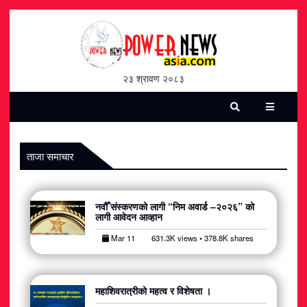
होमपेज
भिडियो
२३ श्रावण २०८३
पत्रिका
समाचार
ताजा समाचार
सामाजिक
नवौँ संस्करणको लागी “निम अवार्ड –२०२६” को
शन्ती / सुरक्षा
लागी आवेदन आव्हान
Mar 11
631.3K views • 378.8K shares
विश्व
विचार / विमर्श
महाशिवरात्रीको महत्व र विशेषता ।