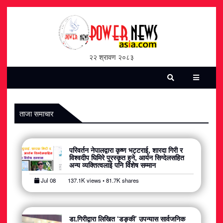
होमपेज
भिडियो
२२ श्रावण २०८३
पत्रिका
समाचार
ताजा समाचार
सामाजिक
परिवर्तन नेपालद्वारा कृष्ण भट्टराई, शारदा गिरी र
शन्ती / सुरक्षा
विश्वदीप घिमिरे पुरस्कृत हुने, आर्यन सिग्देलसहित
अन्य व्यक्तित्वलाई पनि विशेष सम्मान
विश्व
Jul 08
137.1K views • 81.7K shares
विचार / विमर्श
डा.गिरीद्वारा लिखित ‘डङ्की’ उपन्यास सार्वजनिक