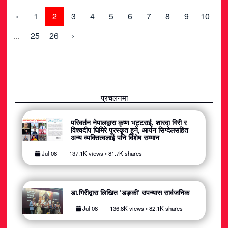
‹
1
2
3
4
5
6
7
8
9
10
...
25
26
›
प्रचलनमा
परिवर्तन नेपालद्वारा कृष्ण भट्टराई, शारदा गिरी र
विश्वदीप घिमिरे पुरस्कृत हुने, आर्यन सिग्देलसहित
अन्य व्यक्तित्वलाई पनि विशेष सम्मान
Jul 08
137.1K views • 81.7K shares
डा.गिरीद्वारा लिखित ‘डङ्की’ उपन्यास सार्वजनिक
Jul 08
136.8K views • 82.1K shares