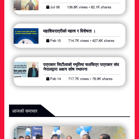
अटोमोबाइल
Jul 08
136.8K views • 82.1K shares
आर्थिक
महाशिवरात्रीको महत्व र विशेषता ।
खेलकुद
Feb 15
714.7K views • 427.6K shares
राजनीति
पत्रकार सिटौलाको स्मृतिमा चलचित्र पत्रकार संघ
स्वास्थ्य
नेपालद्वारा अक्षय कोष स्थापना
Feb 14
717.7K views • 78.9K shares
मनोरञ्जन
जीवनशैली
आजको समाचार