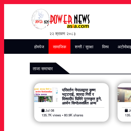
२२ श्रावण २०८३
होमपेज
सामाजिक
शन्ती / सुरक्षा
विश्व
अटोमोबा
ताजा समाचार
परिवर्तन नेपालद्वारा कृष्ण
भट्टराई, शारदा गिरी र
विश्वदीप घिमिरे पुरस्कृत हुने,
आर्यन सिग्देलसहित अन्य
व्यक्तित्वलाई पनि विशेष
Jul 08
Ju
सम्मान
135.7K views • 80.9K shares
135