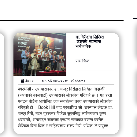
डा.गिरीद्वारा लिखित
‘डङ्की’ उपन्यास
सार्वजनिक
सामाजिक
Jul 08
135.5K views • 81.3K shares
काठमाडौ
- उपन्यासकार डा. चन्द्र गिरीद्वारा लिखित ‘
डङ्की
’
(सपनाको कालबाटो) उपन्यासको लोकार्पण गरिएको छ । गत हप्ता
पर्यटन बोर्डमा आयोजित एक समारोहमा उक्त उपन्यासको लोकार्पण
गरिएको हो । Book Hill बाट प्रकाशित सो उपन्यास लेखक डा.
चन्द्र गिरी, मदन पुरस्कार विजेता सुप्रसिद्ध साहित्यकार कृष्ण
धराबासी, अनलाइन खबरका प्रधान सम्पादक वसन्त बस्नेत,
लेखिका बिना थिङ र साहित्यकार शंकर गिरी ‘पथिक’ ले संयुक्त
रूपमा लोकार्पण गरेका हुन्।