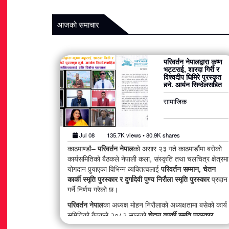
आजको समाचार
परिवर्तन नेपालद्वारा कृष्ण
भट्टराई, शारदा गिरी र
विश्वदीप घिमिरे पुरस्कृत
हुने, आर्यन सिग्देलसहित
अन्य व्यक्तित्वलाई पनि
विशेष सम्मान
सामाजिक
Jul 08
135.7K views • 80.9K shares
काठमाण्डौ–
परिवर्तन नेपाल
को असार २३ गते काठमाडौंमा बसेको
कार्यसमितिको बैठकले नेपाली कला, संस्कृति तथा चलचित्र क्षेत्रमा
योगदान पुर्‍याएका विभिन्न व्यक्तित्वलाई
परिवर्तन सम्मान, चेतन
कार्की स्मृति पुरस्कार र दुर्गादेवी पुण्य निरौला स्मृति पुरस्कार
प्रदान
गर्ने निर्णय गरेको छ।
परिवर्तन नेपाल
का अध्यक्ष मोहन निरौलाको अध्यक्षतामा बसेको कार्य
समितिको बैठकले २०८२ सालको
चेतन कार्की स्मृति पुरस्कार
संचारकर्मी कृष्ण भट्टराई
लाई अर्पण गर्ने निर्णय गरेको छ । यसैगरी