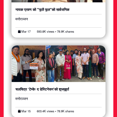
नायक प्रवण को "फुलै फुल"को सार्वजनिक
मनोरञ्जन
Mar 17
593.8K views • 78.9K shares
चलचित्र ‘टेम्केः द डेस्टिनेसन’को शुभमुहूर्त
मनोरञ्जन
Mar 15
603.4K views • 78.9K shares