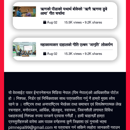
ऋणको पीडाको यथार्थ बोकेको ‘ऋणै ऋणमा डुबे
आमा’ गीत चर्चामा
Aug 02
15.5K views • 9.2K shares
महाकाव्यकार दाहालको गीति एल्बम ‘जागृति’ लोकार्पण
Aug 02
15.3K views • 9.2K shares
यो वेवसाईट पावर ईन्टरनेशनल मिडिया नेपाल (पिम नेपाल)को आधिकारीक पोर्टल
हो । निश्पक्ष, निर्डर एवं निर्भिकताका साथ पत्रकारिता गर्नु नै हाम्रो मुख्य ध्येय
रहने छ । राष्ट्रिय तथा अन्तराष्ट्रिय भैरहेका तथा समाचार एवं विश्लेषणात्मक लेख
रचनाहरु, मनोरञ्जन, आर्थिक, खेलकुद, स्वास्थ्य, जिवनशैली लगायत विविध
पक्षहरुलाई निश्पक्ष रुपमा पस्कने प्रयास गर्नेछौं । हामी चाहान्छौं हाम्रा
प्रस्तुतीहरुको वारेमा आम पाठक वर्गहरुमा कुनै जिज्ञाशा एवं गुनासो भएमा
pimnepal99@gmail.com मा पत्राचार गर्न सकिने व्यहोरा जानकारी गराउन