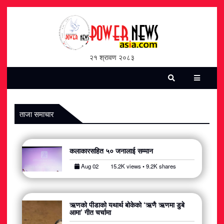
होमपेज
भिडियो
२१ श्रावण २०८३
पत्रिका
समाचार
ताजा समाचार
सामाजिक
कलाकारसहित ५० जनालाई सम्मान
शन्ती / सुरक्षा
Aug 02
15.2K views • 9.2K shares
विश्व
विचार / विमर्श
ऋणको पीडाको यथार्थ बोकेको ‘ऋणै ऋणमा डुबे
आमा’ गीत चर्चामा