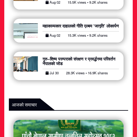
Aug 02
15.5K views • 9.2K shares
अटोमोबाइल
आर्थिक
महाकाव्यकार दाहालको गीति एल्बम ‘जागृति’ लोकार्पण
खेलकुद
Aug 02
15.3K views • 9.2K shares
राजनीति
गुरु–शिष्य परम्पराको संरक्षण र प्रवर्द्धनमा परिवर्तन
नेपालको जोड
स्वास्थ्य
Jul 30
28.3K views • 16.9K shares
मनोरञ्जन
जीवनशैली
आजको समाचार