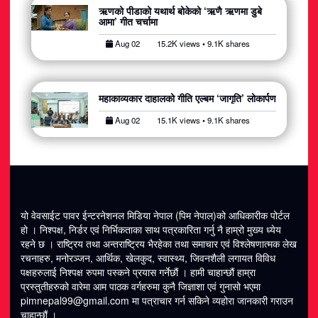
ऋणको पीडाको यथार्थ बोकेको ‘ऋणै ऋणमा डुबे
आमा’ गीत चर्चामा
Aug 02
15.2K views • 9.1K shares
महाकाव्यकार दाहालको गीति एल्बम ‘जागृति’ लोकार्पण
Aug 02
15.1K views • 9.1K shares
यो वेवसाईट पावर ईन्टरनेशनल मिडिया नेपाल (पिम नेपाल)को आधिकारीक पोर्टल
हो । निश्पक्ष, निर्डर एवं निर्भिकताका साथ पत्रकारिता गर्नु नै हाम्रो मुख्य ध्येय
रहने छ । राष्ट्रिय तथा अन्तराष्ट्रिय भैरहेका तथा समाचार एवं विश्लेषणात्मक लेख
रचनाहरु, मनोरञ्जन, आर्थिक, खेलकुद, स्वास्थ्य, जिवनशैली लगायत विविध
पक्षहरुलाई निश्पक्ष रुपमा पस्कने प्रयास गर्नेछौं । हामी चाहान्छौं हाम्रा
प्रस्तुतीहरुको वारेमा आम पाठक वर्गहरुमा कुनै जिज्ञाशा एवं गुनासो भएमा
pimnepal99@gmail.com मा पत्राचार गर्न सकिने व्यहोरा जानकारी गराउन
चाहान्छौं ।