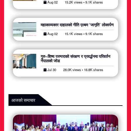
Aug 02
15.2K views • 9.1K shares
अटोमोबाइल
आर्थिक
महाकाव्यकार दाहालको गीति एल्बम ‘जागृति’ लोकार्पण
खेलकुद
Aug 02
15.1K views • 9.1K shares
राजनीति
गुरु–शिष्य परम्पराको संरक्षण र प्रवर्द्धनमा परिवर्तन
नेपालको जोड
स्वास्थ्य
Jul 30
28.0K views • 16.8K shares
मनोरञ्जन
जीवनशैली
आजको समाचार