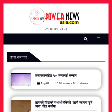
होमपेज
भिडियो
२१ श्रावण २०८३
पत्रिका
समाचार
ताजा समाचार
सामाजिक
कलाकारसहित ५० जनालाई सम्मान
शन्ती / सुरक्षा
Aug 02
15.0K views • 9.1K shares
विश्व
विचार / विमर्श
ऋणको पीडाको यथार्थ बोकेको ‘ऋणै ऋणमा डुबे
आमा’ गीत चर्चामा